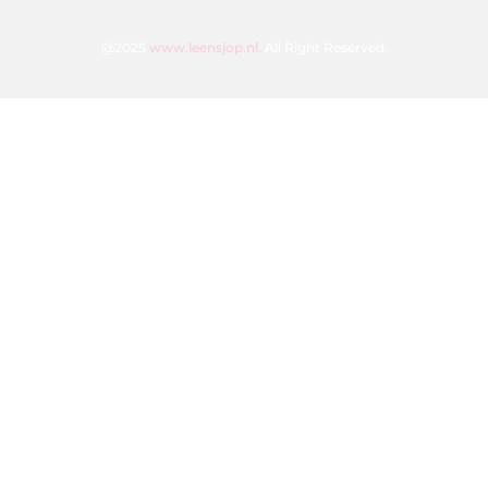
@2025
www.leensjop.nl.
All Right Reserved.