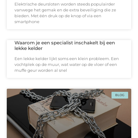
Elektrische deursloten worden steeds populairder
vanwege het gemak en de extra beveiliging die ze
bieden. Met één druk op de knop of via een
smartphone
Waarom je een specialist inschakelt bij een
lekke kelder
Een lekke kelder lijkt soms een klein probleem. Een
vochtplek op de muur, wat water op de vloer of een
muffe geur worden al snel
BLOG