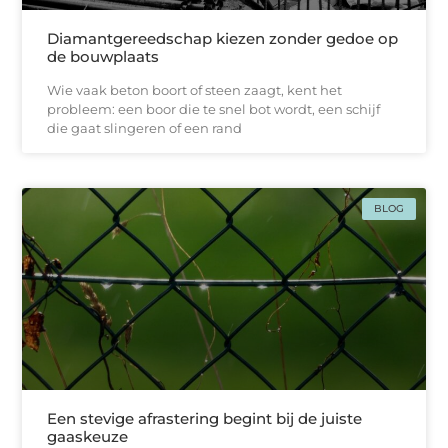
Diamantgereedschap kiezen zonder gedoe op
de bouwplaats
Wie vaak beton boort of steen zaagt, kent het
probleem: een boor die te snel bot wordt, een schijf
die gaat slingeren of een rand
BLOG
Een stevige afrastering begint bij de juiste
gaaskeuze