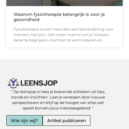
Waarom fysiotherapie belangrijk is voor je
gezondheid
Fysiotherapie is veel meer dan een behandeling voor
mensen met pijn. Het is een manier om je lichaam
beter te begrijpen, klachten te verminderen en
” Op leensjop.nl lees je boeiende artikelen vol tips,
SEO Backlinks kopen: slimme zet of risicovolle shortcut?
Kan je geld verdienen met een website? Ja — als je het slim aanpakt
trends en inzichten. Laat je verrassen door nieuwe
perspectieven en blijf op de hoogte van alles wat
speelt binnen jouw interessegebied. “
Wie zijn wij?
Artikel publiceren