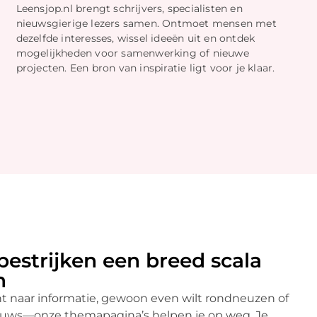
Leensjop.nl brengt schrijvers, specialisten en
nieuwsgierige lezers samen. Ontmoet mensen met
dezelfde interesses, wissel ideeën uit en ontdek
mogelijkheden voor samenwerking of nieuwe
projecten. Een bron van inspiratie ligt voor je klaar.
bestrijken een breed scala
n
nt naar informatie, gewoon even wilt rondneuzen of
nieuws—onze themapagina’s helpen je op weg. Je