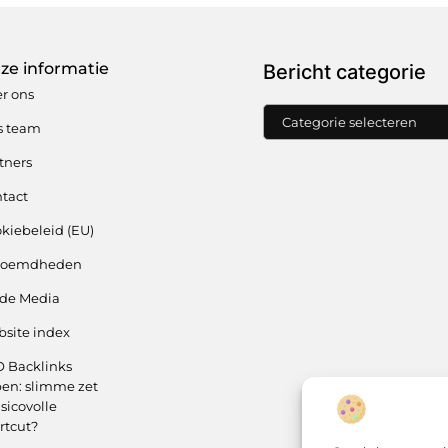
ze informatie
Bericht categorie
r ons
s team
tners
tact
kiebeleid (EU)
roemdheden
 de Media
site index
 Backlinks
en: slimme zet
isicovolle
rtcut?