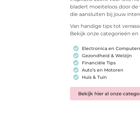
bladert moeiteloos door de 
die aansluiten bij jouw inter
Van handige tips tot verrassen
nie nog niet
Bekijk onze categorieën en 
Electronica en Computer
ond? Als u in die tijd,
Gezondheid & Welzijn
 wilde plegen naar een of
Financiële Tips
Auto’s en Motoren
Huis & Tuin
Bekijk hier al onze catego