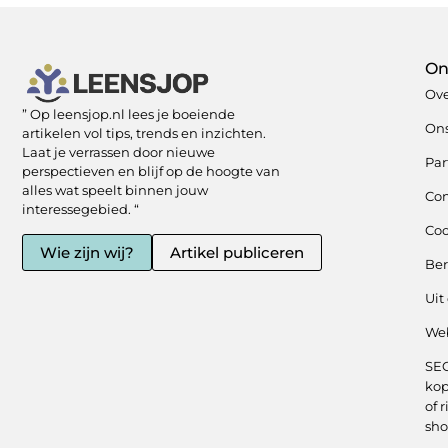
On
Ove
” Op leensjop.nl lees je boeiende
On
artikelen vol tips, trends en inzichten.
Laat je verrassen door nieuwe
Par
perspectieven en blijf op de hoogte van
alles wat speelt binnen jouw
Con
interessegebied. “
Coo
Wie zijn wij?
Artikel publiceren
Be
Uit
Web
SEO
kop
of r
sho