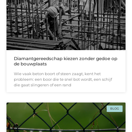
Diamantgereedschap kiezen zonder gedoe op
de bouwplaats
Wie vaak beton boort of steen zaagt, kent het
probleem: een boor die te snel bot wordt, een schijf
die gaat slingeren of een rand
BLOG