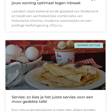
jouw woning optimaal tegen inbraak
Leerdam staat bekend als de glasstad van Nederland
en biedt een aantrekkelijke combinatie van
historische charme, moderne woonwijken en een
prettige leefomgeving. Of je nu
WONING EN TUIN
Servies: zo kies je het juiste servies voor een
mooi gedekte tafel
Een nieuw servies kiezen is meer dan alleen borden