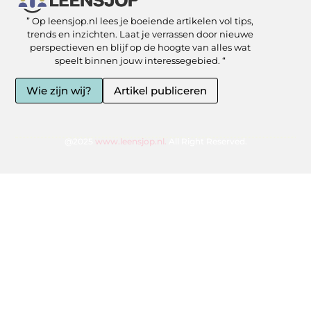
” Op leensjop.nl lees je boeiende artikelen vol tips,
SEO Backlinks kopen: slimme zet of risicovolle shortcut?
Kan je geld verdienen met een website? Ja — als je het slim aanpakt
trends en inzichten. Laat je verrassen door nieuwe
perspectieven en blijf op de hoogte van alles wat
speelt binnen jouw interessegebied. “
Wie zijn wij?
Artikel publiceren
@2025
www.leensjop.nl.
All Right Reserved.