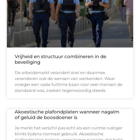
Vrijheid en structuur combineren in de
beveiliging
De arbeidsmarkt verandert snel en daarmee
veranderen ook de wensen van werkenden. Waar
vroeger een vaste fulltime baan voor veel mensen de
standaard was, zoeken tegenwoordig steeds
Akoestische plafondplaten wanneer nagalm
of geluid de boosdoener is
Je merkt het verschil pas echt als een ruimte rustiger
klinkt tijdens normaal gebruik. Akoestische
plafondplaten helpen vooral tegen nagalm: dat holle,