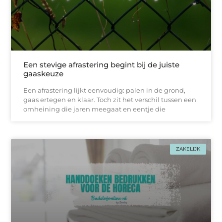
Een stevige afrastering begint bij de juiste
gaaskeuze
Een afrastering lijkt eenvoudig: palen in de grond,
gaas ertegen en klaar. Toch zit het verschil tussen een
omheining die jaren meegaat en eentje die
ZAKELIJK