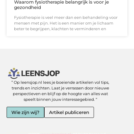
Waarom fysiotherapie belangrijk is voor je
gezondheid
Fysiotherapie is veel meer dan een behandeling voor
mensen met pijn. Het is een manier om je lichaam
beter te begrijpen, klachten te verminderen en
” Op leensjop.nl lees je boeiende artikelen vol tips,
SEO Backlinks kopen: slimme zet of risicovolle shortcut?
Kan je geld verdienen met een website? Ja — als je het slim aanpakt
trends en inzichten. Laat je verrassen door nieuwe
perspectieven en blijf op de hoogte van alles wat
speelt binnen jouw interessegebied. “
Wie zijn wij?
Artikel publiceren