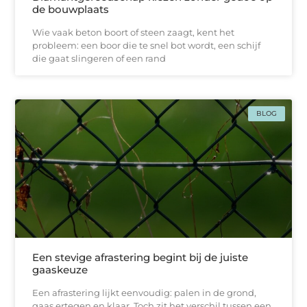
de bouwplaats
Wie vaak beton boort of steen zaagt, kent het
probleem: een boor die te snel bot wordt, een schijf
die gaat slingeren of een rand
BLOG
Een stevige afrastering begint bij de juiste
gaaskeuze
Een afrastering lijkt eenvoudig: palen in de grond,
gaas ertegen en klaar. Toch zit het verschil tussen een