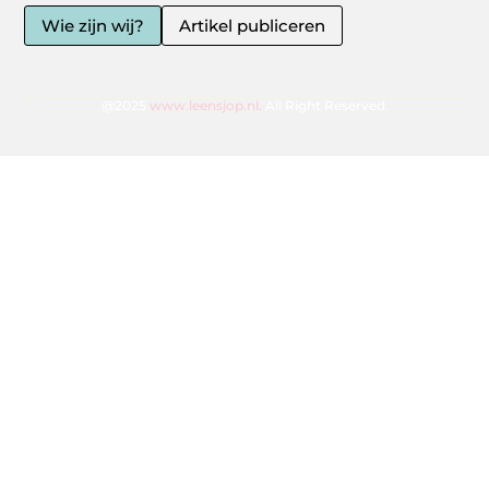
Wie zijn wij?
Artikel publiceren
@2025
www.leensjop.nl.
All Right Reserved.