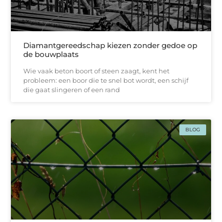
Diamantgereedschap kiezen zonder gedoe op
de bouwplaats
Wie vaak beton boort of steen zaagt, kent het
probleem: een boor die te snel bot wordt, een schijf
die gaat slingeren of een rand
BLOG