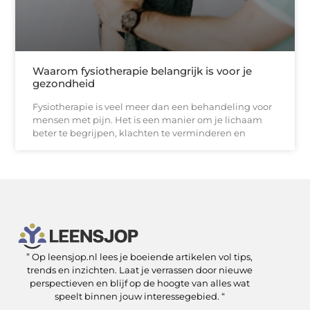
Waarom fysiotherapie belangrijk is voor je
gezondheid
Fysiotherapie is veel meer dan een behandeling voor
mensen met pijn. Het is een manier om je lichaam
beter te begrijpen, klachten te verminderen en
” Op leensjop.nl lees je boeiende artikelen vol tips,
SEO Backlinks kopen: slimme zet of risicovolle shortcut?
Kan je geld verdienen met een website? Ja — als je het slim aanpakt
trends en inzichten. Laat je verrassen door nieuwe
perspectieven en blijf op de hoogte van alles wat
speelt binnen jouw interessegebied. “