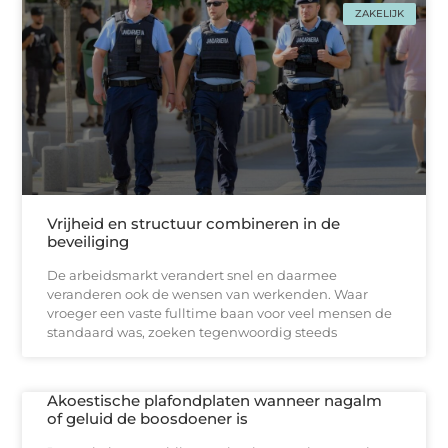
ZAKELIJK
Vrijheid en structuur combineren in de
beveiliging
De arbeidsmarkt verandert snel en daarmee
veranderen ook de wensen van werkenden. Waar
vroeger een vaste fulltime baan voor veel mensen de
standaard was, zoeken tegenwoordig steeds
Akoestische plafondplaten wanneer nagalm
of geluid de boosdoener is