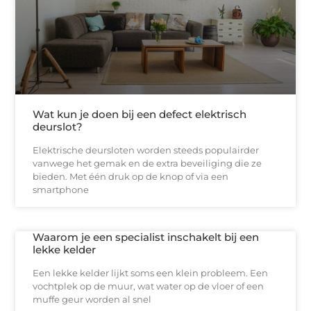
Wat kun je doen bij een defect elektrisch
deurslot?
Elektrische deursloten worden steeds populairder
vanwege het gemak en de extra beveiliging die ze
bieden. Met één druk op de knop of via een
smartphone
Waarom je een specialist inschakelt bij een
lekke kelder
Een lekke kelder lijkt soms een klein probleem. Een
vochtplek op de muur, wat water op de vloer of een
muffe geur worden al snel