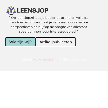
” Op leensjop.nl lees je boeiende artikelen vol tips,
SEO Backlinks kopen: slimme zet of risicovolle shortcut?
Kan je geld verdienen met een website? Ja — als je het slim aanpakt
trends en inzichten. Laat je verrassen door nieuwe
perspectieven en blijf op de hoogte van alles wat
speelt binnen jouw interessegebied. “
Wie zijn wij?
Artikel publiceren
@2025
www.leensjop.nl.
All Right Reserved.