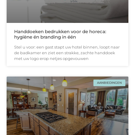
Handdoeken bedrukken voor de horeca:
hygiëne én branding in één
Stel u voor: een gast stapt uw hotel binnen, loopt naar
de badkamer en ziet een strakke, zachtе handdoek
met uw logo erop netjes opgevouwen
AANBIEDINGEN