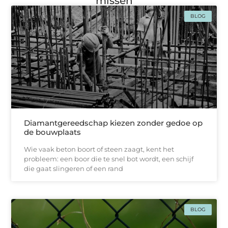
missen
BLOG
Diamantgereedschap kiezen zonder gedoe op
de bouwplaats
Wie vaak beton boort of steen zaagt, kent het
probleem: een boor die te snel bot wordt, een schijf
die gaat slingeren of een rand
BLOG