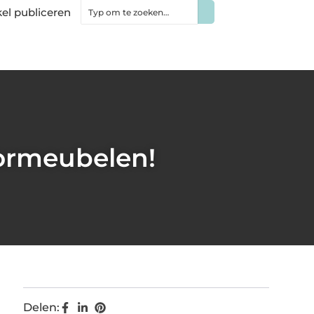
kel publiceren
oormeubelen!
Delen: