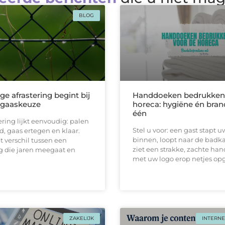
BLOG
ge afrastering begint bij
Handdoeken bedrukken 
e gaaskeuze
horeca: hygiëne én bran
één
ering lijkt eenvoudig: palen
Stel u voor: een gast stapt u
d, gaas ertegen en klaar.
binnen, loopt naar de badk
et verschil tussen een
ziet een strakke, zachtе ha
 die jaren meegaat en
met uw logo erop netjes o
ZAKELIJK
INTERNE