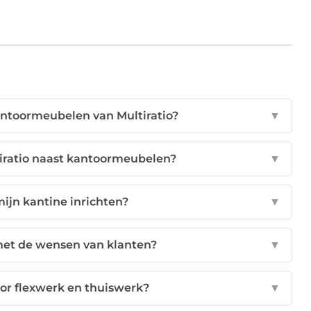
antoormeubelen van Multiratio?
▼
iratio naast kantoormeubelen?
▼
mijn kantine inrichten?
▼
met de wensen van klanten?
▼
voor flexwerk en thuiswerk?
▼