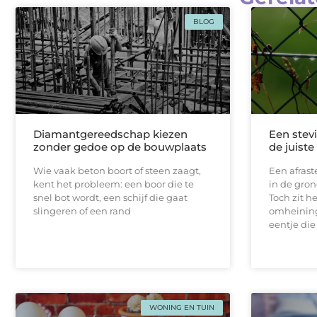
BLOG
Diamantgereedschap kiezen
Een stevi
zonder gedoe op de bouwplaats
de juist
Wie vaak beton boort of steen zaagt,
Een afrast
kent het probleem: een boor die te
in de gron
snel bot wordt, een schijf die gaat
Toch zit h
slingeren of een rand
omheining
eentje die
WONING EN TUIN