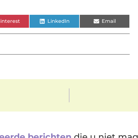
interest
LinkedIn
Email
eerde berichten
die u niet ma