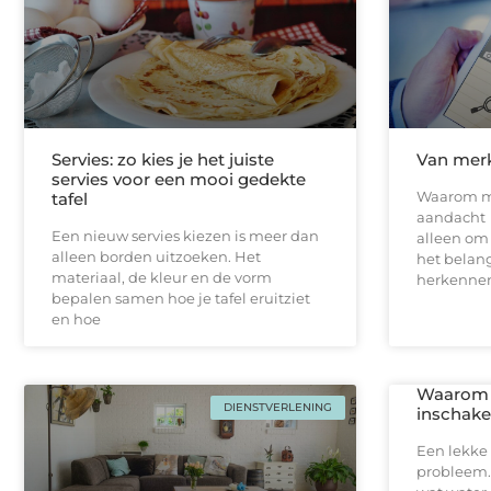
Servies: zo kies je het juiste
Van merk
servies voor een mooi gedekte
Waarom m
tafel
aandacht E
Een nieuw servies kiezen is meer dan
alleen om 
alleen borden uitzoeken. Het
het belan
materiaal, de kleur en de vorm
herkennen
bepalen samen hoe je tafel eruitziet
en hoe
Waarom j
DIENSTVERLENING
inschakel
Een lekke 
probleem.