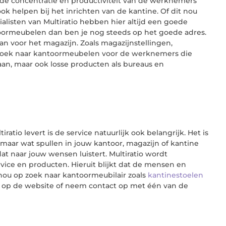
 de concentratie en productiviteit van de werknemers
ook helpen bij het inrichten van de kantine. Of dit nou
ialisten van Multiratio hebben hier altijd een goede
ntoormeubelen dan ben je nog steeds op het goede adres.
aan voor het magazijn. Zoals magazijnstellingen,
p zoek naar kantoormeubelen voor de werknemers die
aan, maar ook losse producten als bureaus en
atio levert is de service natuurlijk ook belangrijk. Het is
 maar wat spullen in jouw kantoor, magazijn of kantine
at naar jouw wensen luistert. Multiratio wordt
vice en producten. Hieruit blijkt dat de mensen en
e nou op zoek naar kantoormeubilair zoals
kantinestoelen
e op de website of neem contact op met één van de