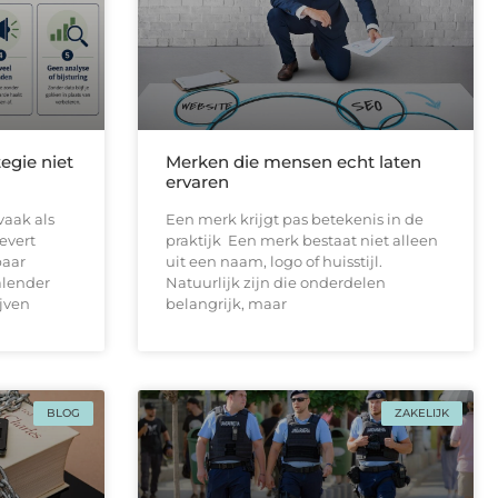
egie niet
Merken die mensen echt laten
ervaren
vaak als
Een merk krijgt pas betekenis in de
levert
praktijk Een merk bestaat niet alleen
paar
uit een naam, logo of huisstijl.
alender
Natuurlijk zijn die onderdelen
ijven
belangrijk, maar
BLOG
ZAKELIJK