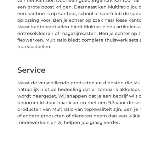
van het kantoor. Door een goed ingericht kantoor zal
een grote boost krijgen. Daarnaast kan Multiratio jou 
een kantine is op kantoor, school of sportclub de spec
oplossing voor. Ben je echter op zoek naar losse ka
Naast kantoorartikelen biedt Multiratio ook artikelen 
entresolvloeren of magazijnkasten. Ben je echter o
flexwerken. Multiratio biedt complete thuiswerk sets 
bureaustoelen.
Service
Naast de verschillende producten en diensten die Multir
natuurlijk niet de bedoeling dat er zomaar klakkeloos
wordt neergezet. Wij snappen dat je een bedrijf wilt d
beoordeeld door haar klanten met een 9.3 voor de ser
producten van Multiratio van topkwaliteit zijn. Ben j
of andere producten of diensten neem dan een kijkj
medewerkers en zij helpen jou graag verder.