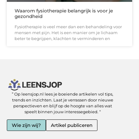
Waarom fysiotherapie belangrijk is voor je
gezondheid
Fysiotherapie is veel meer dan een behandeling voor
mensen met pijn. Het is een manier om je lichaam
beter te begrijpen, klachten te verminderen en
” Op leensjop.nl lees je boeiende artikelen vol tips,
SEO Backlinks kopen: slimme zet of risicovolle shortcut?
Kan je geld verdienen met een website? Ja — als je het slim aanpakt
trends en inzichten. Laat je verrassen door nieuwe
perspectieven en blijf op de hoogte van alles wat
speelt binnen jouw interessegebied. “
Wie zijn wij?
Artikel publiceren