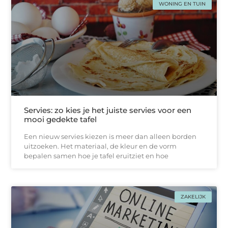
WONING EN TUIN
Servies: zo kies je het juiste servies voor een
mooi gedekte tafel
Een nieuw servies kiezen is meer dan alleen borden
uitzoeken. Het materiaal, de kleur en de vorm
bepalen samen hoe je tafel eruitziet en hoe
ZAKELIJK