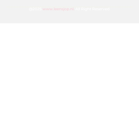
@2025
www.leensjop.nl.
All Right Reserved.