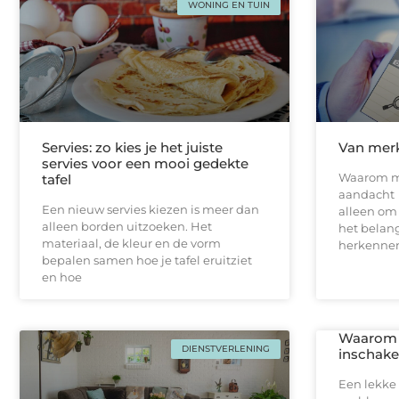
WONING EN TUIN
Servies: zo kies je het juiste
Van merk
servies voor een mooi gedekte
Waarom m
tafel
aandacht E
Een nieuw servies kiezen is meer dan
alleen om 
alleen borden uitzoeken. Het
het belan
materiaal, de kleur en de vorm
herkennen
bepalen samen hoe je tafel eruitziet
en hoe
Waarom j
DIENSTVERLENING
inschakel
Een lekke 