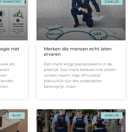
T MARKETING
ZAKELIJK
egie niet
Merken die mensen echt laten
ervaren
vaak als
Een merk krijgt pas betekenis in de
levert
praktijk Een merk bestaat niet alleen
paar
uit een naam, logo of huisstijl.
alender
Natuurlijk zijn die onderdelen
ijven
belangrijk, maar
BLOG
ZAKELIJK