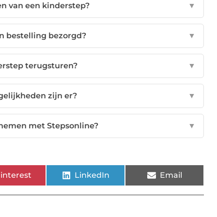
en van een kinderstep?
▼
n bestelling bezorgd?
▼
erstep terugsturen?
▼
elijkheden zijn er?
▼
pnemen met Stepsonline?
▼
interest
LinkedIn
Email