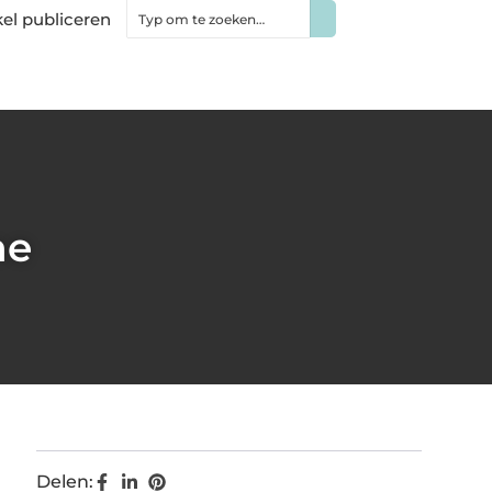
kel publiceren
ne
Delen: