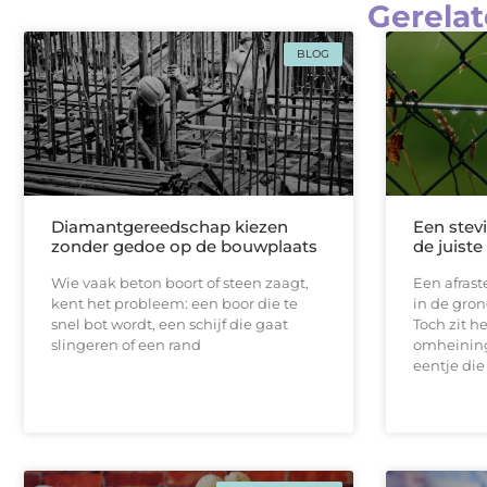
Gerelat
BLOG
Diamantgereedschap kiezen
Een stevi
zonder gedoe op de bouwplaats
de juist
Wie vaak beton boort of steen zaagt,
Een afrast
kent het probleem: een boor die te
in de gron
snel bot wordt, een schijf die gaat
Toch zit h
slingeren of een rand
omheining
eentje die