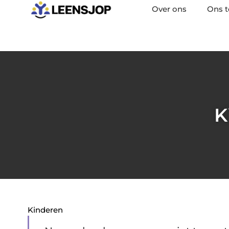
Over ons
Ons 
K
Kinderen