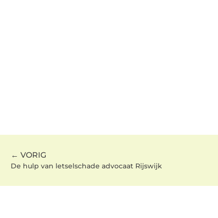
← VORIG
De hulp van letselschade advocaat Rijswijk