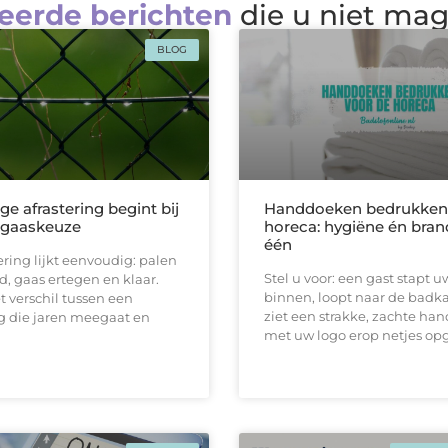
eerde berichten
die u niet ma
BLOG
ge afrastering begint bij
Handdoeken bedrukken 
e gaaskeuze
horeca: hygiëne én bran
één
ering lijkt eenvoudig: palen
Stel u voor: een gast stapt u
d, gaas ertegen en klaar.
binnen, loopt naar de badk
et verschil tussen een
ziet een strakke, zachtе ha
 die jaren meegaat en
met uw logo erop netjes o