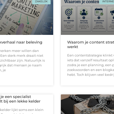
ZAKELIJK
INTERNE
verhaal naar beleving
Waarom je content strat
werkt
erken meer willen dan
Een contentstrategie klinkt 
en sterk merk draait niet
iets dat vanzelf resultaat op
zichtbaar zijn. Natuurlijk is
zodra je een planning, een 
grijk dat mensen je naam
zoekwoorden en een blogk
, je
hebt. Toch blijven veel bedr
e een specialist
t bij een lekke kelder
kelder lijkt soms een klein