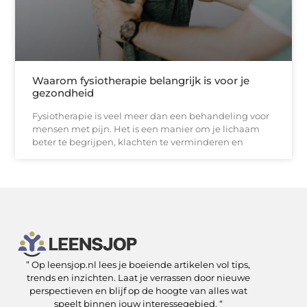
Waarom fysiotherapie belangrijk is voor je
gezondheid
Fysiotherapie is veel meer dan een behandeling voor
mensen met pijn. Het is een manier om je lichaam
beter te begrijpen, klachten te verminderen en
” Op leensjop.nl lees je boeiende artikelen vol tips,
SEO Backlinks kopen: slimme zet of risicovolle shortcut?
Kan je geld verdienen met een website? Ja — als je het slim aanpakt
trends en inzichten. Laat je verrassen door nieuwe
perspectieven en blijf op de hoogte van alles wat
speelt binnen jouw interessegebied. “