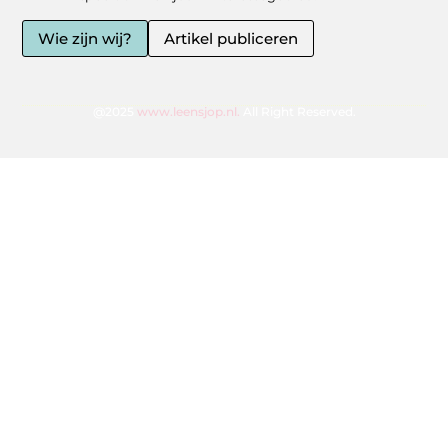
Wie zijn wij?
Artikel publiceren
@2025
www.leensjop.nl.
All Right Reserved.