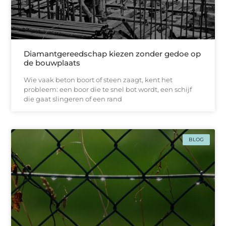
Diamantgereedschap kiezen zonder gedoe op
de bouwplaats
Wie vaak beton boort of steen zaagt, kent het
probleem: een boor die te snel bot wordt, een schijf
die gaat slingeren of een rand
BLOG