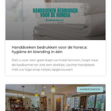
Handdoeken bedrukken voor de horeca:
hygiëne én branding in één
Stel u voor: een gast stapt uw hotel binnen, loopt naar
de badkamer en ziet een strakke, zachtе handdoek
met uw logo erop netjes opgevouwen
AANBIEDINGEN