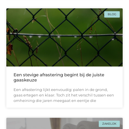
BLOG
Een stevige afrastering begint bij de juiste
gaaskeuze
Een afrastering lijkt eenvoudig: palen in de grond,
gaas ertegen en klaar. Toch zit het verschil tussen een
omheining die jaren meegaat en eentje die
ZAKELIJK