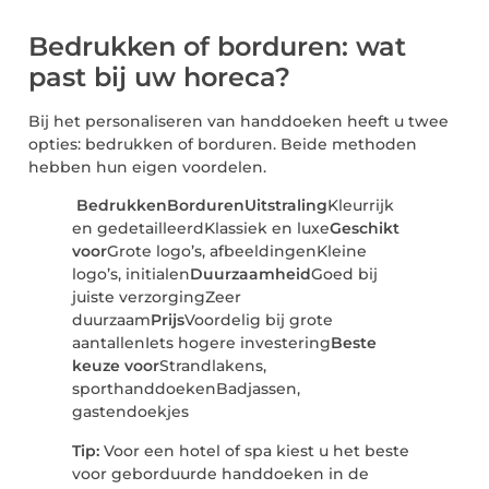
Bedrukken of borduren: wat
past bij uw horeca?
Bij het personaliseren van handdoeken heeft u twee
opties: bedrukken of borduren. Beide methoden
hebben hun eigen voordelen.
Bedrukken
Borduren
Uitstraling
Kleurrijk
en gedetailleerdKlassiek en luxe
Geschikt
voor
Grote logo’s, afbeeldingenKleine
logo’s, initialen
Duurzaamheid
Goed bij
juiste verzorgingZeer
duurzaam
Prijs
Voordelig bij grote
aantallenIets hogere investering
Beste
keuze voor
Strandlakens,
sporthanddoekenBadjassen,
gastendoekjes
Tip:
Voor een hotel of spa kiest u het beste
voor geborduurde handdoeken in de