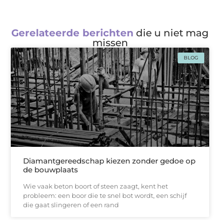
Gerelateerde berichten
die u niet mag
missen
BLOG
Diamantgereedschap kiezen zonder gedoe op
de bouwplaats
Wie vaak beton boort of steen zaagt, kent het
probleem: een boor die te snel bot wordt, een schijf
die gaat slingeren of een rand