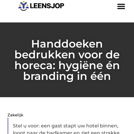
Handdoeken
bedrukken voor de
horeca: hygiëne én
branding in één
Zakelijk
Stel u voor: een gast stapt uw hotel binnen,
loopt naar de badkamer en ziet een strakke,