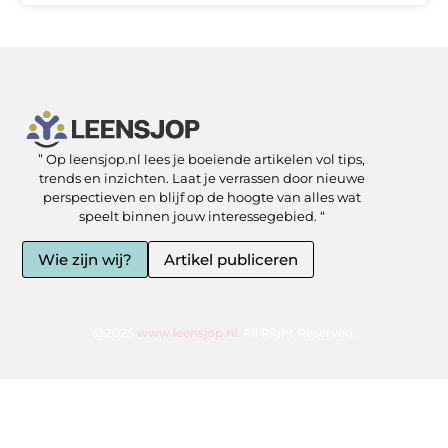
” Op leensjop.nl lees je boeiende artikelen vol tips,
SEO Backlinks kopen: slimme zet of risicovolle shortcut?
Kan je geld verdienen met een website? Ja — als je het slim aanpakt
trends en inzichten. Laat je verrassen door nieuwe
perspectieven en blijf op de hoogte van alles wat
speelt binnen jouw interessegebied. “
Wie zijn wij?
Artikel publiceren
@2025
www.leensjop.nl.
All Right Reserved.