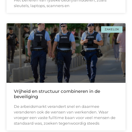
Het beheren van fysieke bedrijfsmiddelen, zoals
sleutels, laptops, scanners en
ZAKELIJK
Vrijheid en structuur combineren in de
beveiliging
De arbeidsmarkt verandert snel en daarmee
veranderen ook de wensen van werkenden. Waar
vroeger een vaste fulltime baan voor veel mensen de
standaard was, zoeken tegenwoordig steeds