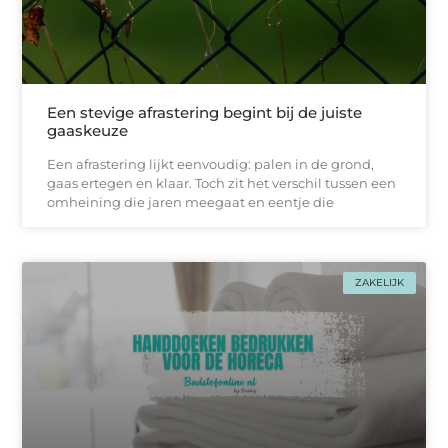
Een stevige afrastering begint bij de juiste
gaaskeuze
Een afrastering lijkt eenvoudig: palen in de grond,
gaas ertegen en klaar. Toch zit het verschil tussen een
omheining die jaren meegaat en eentje die
ZAKELIJK