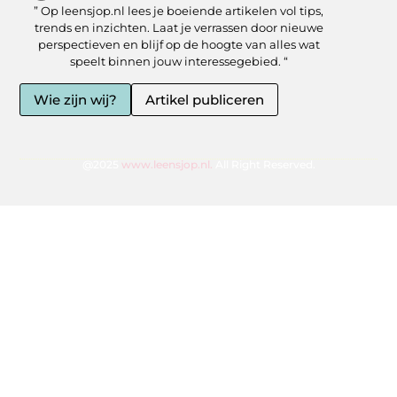
” Op leensjop.nl lees je boeiende artikelen vol tips,
SEO Backlinks kopen: slimme zet of risicovolle shortcut?
Kan je geld verdienen met een website? Ja — als je het slim aanpakt
trends en inzichten. Laat je verrassen door nieuwe
perspectieven en blijf op de hoogte van alles wat
speelt binnen jouw interessegebied. “
Wie zijn wij?
Artikel publiceren
@2025
www.leensjop.nl.
All Right Reserved.