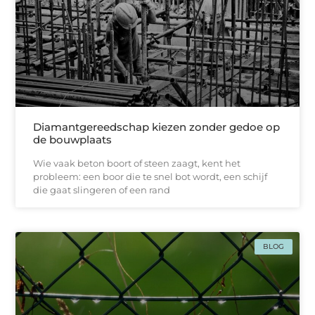
Diamantgereedschap kiezen zonder gedoe op
de bouwplaats
Wie vaak beton boort of steen zaagt, kent het
probleem: een boor die te snel bot wordt, een schijf
die gaat slingeren of een rand
BLOG