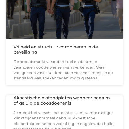
Vrijheid en structuur combineren in de
beveiliging
De arbeidsmarkt verandert snel en daarmee
veranderen ook de wensen van werkenden. Waar
vroeger een vaste fulltime baan voor veel mensen de
standaard was, zoeken tegenwoordig steeds
Akoestische plafondplaten wanneer nagalm
of geluid de boosdoener is
Je merkt het verschil pas echt als een ruimte rustiger
klinkt tijdens normaal gebruik. Akoestische
plafondplaten helpen vooral tegen nagalm: dat holle,