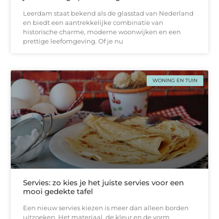
Leerdam staat bekend als de glasstad van Nederland
en biedt een aantrekkelijke combinatie van
historische charme, moderne woonwijken en een
prettige leefomgeving. Of je nu
WONING EN TUIN
Servies: zo kies je het juiste servies voor een
mooi gedekte tafel
Een nieuw servies kiezen is meer dan alleen borden
uitzoeken. Het materiaal, de kleur en de vorm