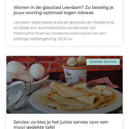
Wonen in de glasstad Leerdam? Zo beveilig je
jouw woning optimaal tegen inbraak
Leerdam staat bekend als de glasstad van Nederland
en biedt een aantrekkelijke combinatie van
historische charme, moderne woonwijken en een
prettige leefomgeving. Of je nu
WONING EN TUIN
Servies: zo kies je het juiste servies voor een
mooi gedekte tafel