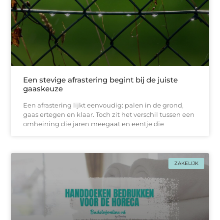
Een stevige afrastering begint bij de juiste
gaaskeuze
Een afrastering lijkt eenvoudig: palen in de grond,
gaas ertegen en klaar. Toch zit het verschil tussen een
omheining die jaren meegaat en eentje die
ZAKELIJK