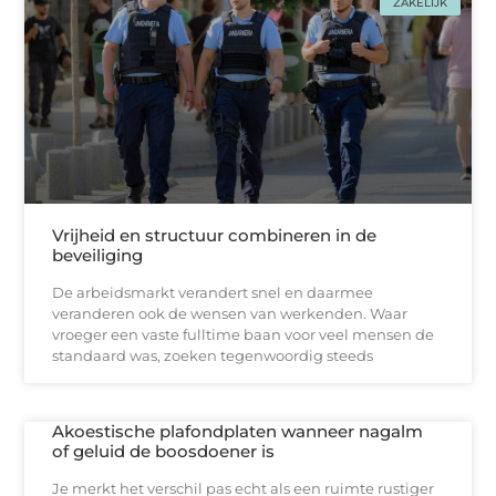
ZAKELIJK
Vrijheid en structuur combineren in de
beveiliging
De arbeidsmarkt verandert snel en daarmee
veranderen ook de wensen van werkenden. Waar
vroeger een vaste fulltime baan voor veel mensen de
standaard was, zoeken tegenwoordig steeds
Akoestische plafondplaten wanneer nagalm
of geluid de boosdoener is
Je merkt het verschil pas echt als een ruimte rustiger