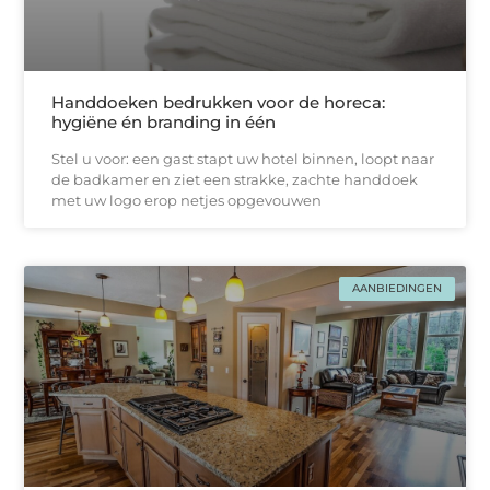
Handdoeken bedrukken voor de horeca:
hygiëne én branding in één
Stel u voor: een gast stapt uw hotel binnen, loopt naar
de badkamer en ziet een strakke, zachtе handdoek
met uw logo erop netjes opgevouwen
AANBIEDINGEN