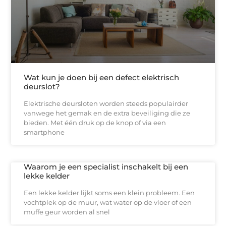
Wat kun je doen bij een defect elektrisch
deurslot?
Elektrische deursloten worden steeds populairder
vanwege het gemak en de extra beveiliging die ze
bieden. Met één druk op de knop of via een
smartphone
Waarom je een specialist inschakelt bij een
lekke kelder
Een lekke kelder lijkt soms een klein probleem. Een
vochtplek op de muur, wat water op de vloer of een
muffe geur worden al snel