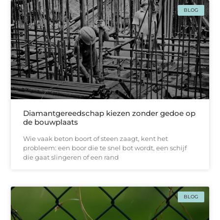
BLOG
Diamantgereedschap kiezen zonder gedoe op
de bouwplaats
Wie vaak beton boort of steen zaagt, kent het
probleem: een boor die te snel bot wordt, een schijf
die gaat slingeren of een rand
BLOG