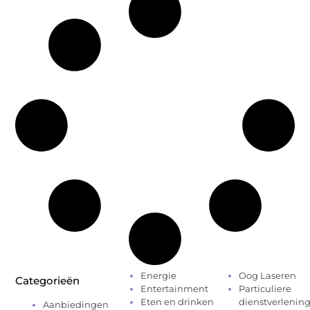
Energie
Oog Laseren
Categorieën
Entertainment
Particuliere
Eten en drinken
dienstverlenin
Aanbiedingen