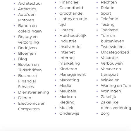
Financieel
Rechten
Architectuur
Gezondheid
Relatie
Attracties
Groothandel
Sport
Auto's en
Hobby en vrije
Telefonie
Motoren
tijd
Testing
Banen en
Horeca
Toerisme
opleidingen
Huishoudelijk
Tuin en
Beauty en
Industrie
buitenleven
verzorging
Insolventie
Tweewielers
Bedrijven
Internet
Uncategorized
Bloemen
Internet
Vakantie
Blog
marketing
Verbouwen
Boeken en
Kinderen
Vervoer en
Tijdschriften
Management
transport
Business /
Marketing
Winkelen
Financial
Media
Woning en Tui
Services
Meubels
Woningen
Dienstverlening
Mode en
Zakelijk
Dieren
Kleding
Zakelijke
Electronica en
Muziek
dienstverlenin
Computers
Onderwijs
Zorg