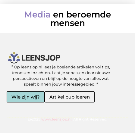
Media
en beroemde
mensen
” Op leensjop.nl lees je boeiende artikelen vol tips,
SEO Backlinks kopen: slimme zet of risicovolle shortcut?
Kan je geld verdienen met een website? Ja — als je het slim aanpakt
trends en inzichten. Laat je verrassen door nieuwe
perspectieven en blijf op de hoogte van alles wat
speelt binnen jouw interessegebied. “
Wie zijn wij?
Artikel publiceren
@2025
www.leensjop.nl.
All Right Reserved.