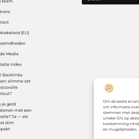
s team
tners
tact
kiebeleid (EU)
roemdheden
 de Media
site index
 Backlinks
en: slimme zet
isicovolle
rtcut?
Om de beste ervari
 je geld
om informatie over 
dienen met een
stemmen met deze 
site? Ja — als
unieke ID's op deze
het slim
toestemming intrek
npakt
en mogelijkheden.