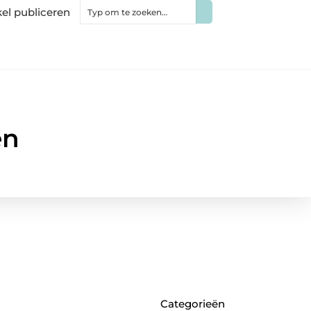
kel publiceren
en
Categorieën