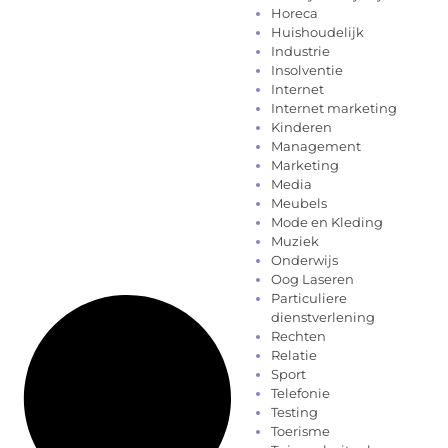
Horeca
Huishoudelijk
Industrie
Insolventie
Internet
Internet marketing
Kinderen
Management
Marketing
Media
Meubels
Mode en Kleding
Muziek
Onderwijs
Oog Laseren
Particuliere
dienstverlening
Rechten
Relatie
Sport
Telefonie
Testing
Toerisme