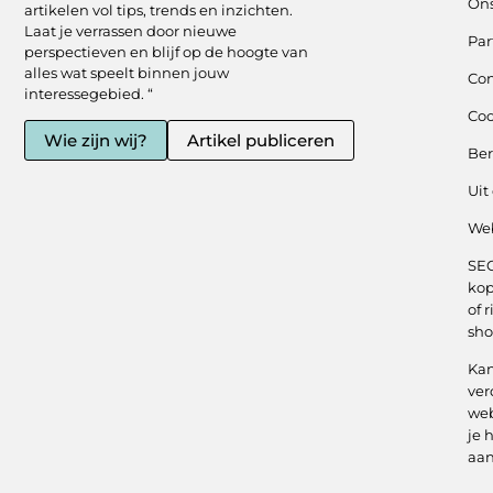
On
artikelen vol tips, trends en inzichten.
Laat je verrassen door nieuwe
Par
perspectieven en blijf op de hoogte van
alles wat speelt binnen jouw
Con
interessegebied. “
Coo
Wie zijn wij?
Artikel publiceren
Be
Uit
Web
SEO
kop
of r
sho
Kan
ver
web
je 
aa