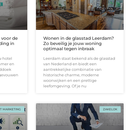
voor de
Wonen in de glasstad Leerdam?
ding in
Zo beveilig je jouw woning
optimaal tegen inbraak
w hotel
Leerdam staat bekend als de glasstad
amer en
van Nederland en biedt een
nddoek
aantrekkelijke combinatie van
pgevouwen
historische charme, moderne
woonwijken en een prettige
leefomgeving. Of je nu
T MARKETING
ZAKELIJK