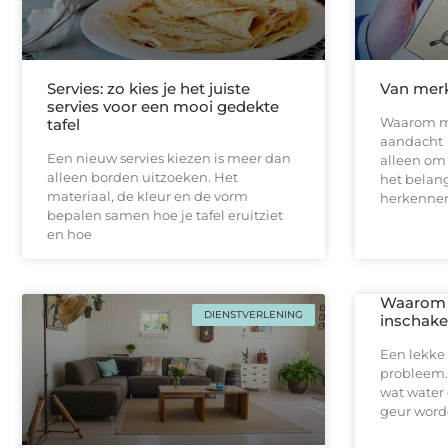
Servies: zo kies je het juiste
Van merk
servies voor een mooi gedekte
Waarom m
tafel
aandacht E
Een nieuw servies kiezen is meer dan
alleen om 
alleen borden uitzoeken. Het
het belan
materiaal, de kleur en de vorm
herkennen
bepalen samen hoe je tafel eruitziet
en hoe
Waarom j
DIENSTVERLENING
inschakel
Een lekke 
probleem.
wat water 
geur worde