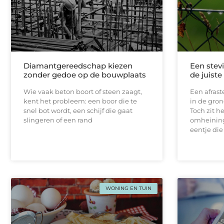
Diamantgereedschap kiezen
Een stevi
zonder gedoe op de bouwplaats
de juist
Wie vaak beton boort of steen zaagt,
Een afrast
kent het probleem: een boor die te
in de gron
snel bot wordt, een schijf die gaat
Toch zit h
slingeren of een rand
omheining
eentje die
WONING EN TUIN