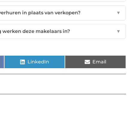
verhuren in plaats van verkopen?
▼
g werken deze makelaars in?
▼
LinkedIn
Email