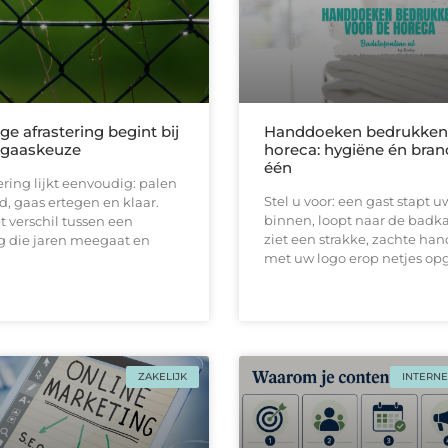
ge afrastering begint bij
Handdoeken bedrukken 
e gaaskeuze
horeca: hygiëne én bran
één
ering lijkt eenvoudig: palen
Stel u voor: een gast stapt u
d, gaas ertegen en klaar.
binnen, loopt naar de badk
et verschil tussen een
ziet een strakke, zachtе ha
 die jaren meegaat en
met uw logo erop netjes o
ZAKELIJK
INTERNE