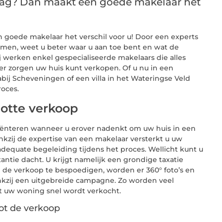
aag? Dan maakt een goede makelaar het
goede makelaar het verschil voor u! Door een experts
men, weet u beter waar u aan toe bent en wat de
j werken enkel gespecialiseerde makelaars die alles
r zorgen uw huis kunt verkopen. Of u nu in een
bij Scheveningen of een villa in het Wateringse Veld
proces.
lotte verkoop
 oriënteren wanneer u erover nadenkt om uw huis in een
kzij de expertise van een makelaar versterkt u uw
dequate begeleiding tijdens het proces. Wellicht kunt u
antie dacht. U krijgt namelijk een grondige taxatie
 de verkoop te bespoedigen, worden er 360° foto’s en
nkzij een uitgebreide campagne. Zo worden veel
t uw woning snel wordt verkocht.
ot de verkoop