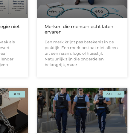
egie niet
Merken die mensen echt laten
ervaren
vaak als
Een merk krijgt pas betekenis in de
levert
praktijk Een merk bestaat niet alleen
paar
uit een naam, logo of huisstijl.
alender
Natuurlijk zijn die onderdelen
ijven
belangrijk, maar
BLOG
ZAKELIJK