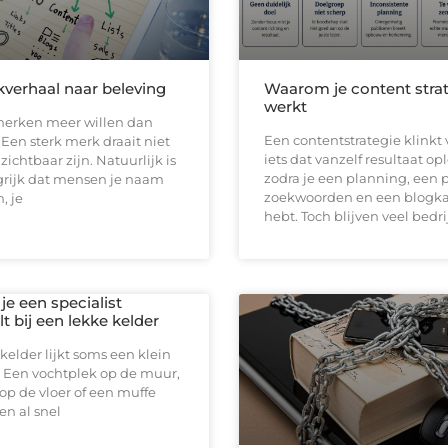
verhaal naar beleving
Waarom je content strat
werkt
erken meer willen dan
Een contentstrategie klinkt 
en sterk merk draait niet
iets dat vanzelf resultaat op
zichtbaar zijn. Natuurlijk is
zodra je een planning, een 
grijk dat mensen je naam
zoekwoorden en een blogk
, je
hebt. Toch blijven veel bedr
e een specialist
t bij een lekke kelder
kelder lijkt soms een klein
 Een vochtplek op de muur,
op de vloer of een muffe
n al snel