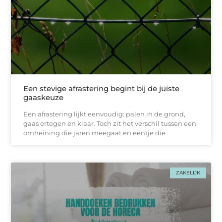
Een stevige afrastering begint bij de juiste
gaaskeuze
Een afrastering lijkt eenvoudig: palen in de grond,
gaas ertegen en klaar. Toch zit het verschil tussen een
omheining die jaren meegaat en eentje die
ZAKELIJK