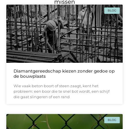
missen
BLOG
Diamantgereedschap kiezen zonder gedoe op
de bouwplaats
Wie vaak beton boort of steen zaagt, kent het
probleem: een boor die te snel bot wordt, een schijf
die gaat slingeren of een rand
BLOG