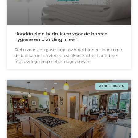
Handdoeken bedrukken voor de horeca:
hygiëne én branding in één
Stel u voor: een gast stapt uw hotel binnen, loopt naar
de badkamer en ziet een strakke, zachtе handdoek
met uw logo erop netjes opgevouwen
AANBIEDINGEN