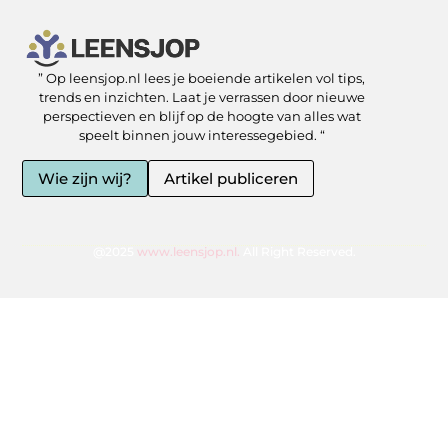
” Op leensjop.nl lees je boeiende artikelen vol tips,
SEO Backlinks kopen: slimme zet of risicovolle shortcut?
Kan je geld verdienen met een website? Ja — als je het slim aanpakt
trends en inzichten. Laat je verrassen door nieuwe
perspectieven en blijf op de hoogte van alles wat
speelt binnen jouw interessegebied. “
Wie zijn wij?
Artikel publiceren
@2025
www.leensjop.nl.
All Right Reserved.