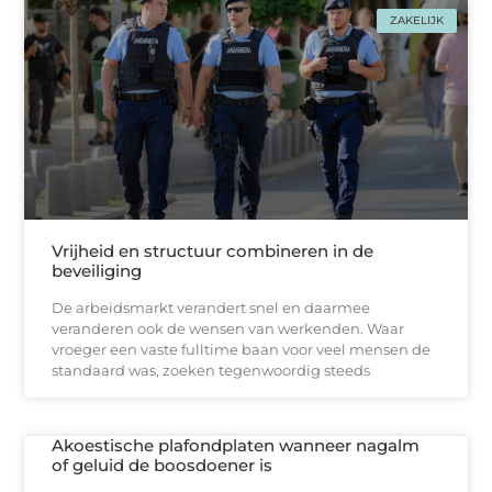
ZAKELIJK
Vrijheid en structuur combineren in de
beveiliging
De arbeidsmarkt verandert snel en daarmee
veranderen ook de wensen van werkenden. Waar
vroeger een vaste fulltime baan voor veel mensen de
standaard was, zoeken tegenwoordig steeds
Akoestische plafondplaten wanneer nagalm
of geluid de boosdoener is