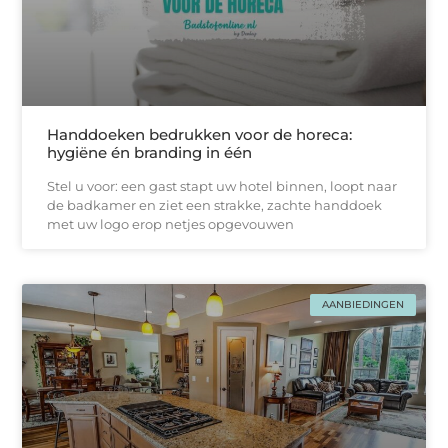
Handdoeken bedrukken voor de horeca:
hygiëne én branding in één
Stel u voor: een gast stapt uw hotel binnen, loopt naar
de badkamer en ziet een strakke, zachtе handdoek
met uw logo erop netjes opgevouwen
AANBIEDINGEN