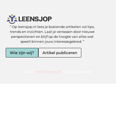
” Op leensjop.nl lees je boeiende artikelen vol tips,
SEO Backlinks kopen: slimme zet of risicovolle shortcut?
Kan je geld verdienen met een website? Ja — als je het slim aanpakt
trends en inzichten. Laat je verrassen door nieuwe
perspectieven en blijf op de hoogte van alles wat
speelt binnen jouw interessegebied. “
Wie zijn wij?
Artikel publiceren
@2025
www.leensjop.nl.
All Right Reserved.