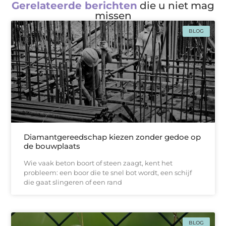
Gerelateerde berichten
die u niet mag
missen
BLOG
Diamantgereedschap kiezen zonder gedoe op
de bouwplaats
Wie vaak beton boort of steen zaagt, kent het
probleem: een boor die te snel bot wordt, een schijf
die gaat slingeren of een rand
BLOG