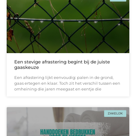
Een stevige afrastering begint bij de juiste
gaaskeuze
Een afrastering lijkt eenvoudig: palen in de grond,
gaas ertegen en klaar. Toch zit het verschil tussen een
omheining die jaren meegaat en eentje die
ZAKELIJK