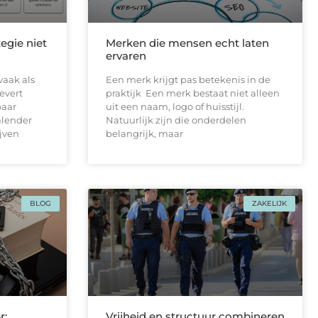
egie niet
Merken die mensen echt laten
ervaren
vaak als
Een merk krijgt pas betekenis in de
levert
praktijk Een merk bestaat niet alleen
paar
uit een naam, logo of huisstijl.
alender
Natuurlijk zijn die onderdelen
ijven
belangrijk, maar
BLOG
ZAKELIJK
r:
Vrijheid en structuur combineren