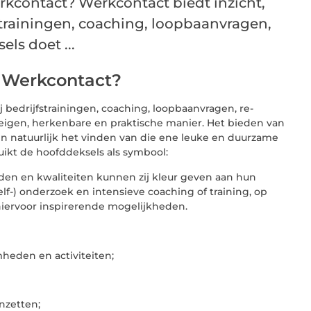
contact? Werkcontact biedt inzicht,
fstrainingen, coaching, loopbaanvragen,
ls doet ...
 Werkcontact?
ij bedrijfstrainingen, coaching, loopbaanvragen, re-
 eigen, herkenbare en praktische manier. Het bieden van
en natuurlijk het vinden van die ene leuke en duurzame
ikt de hoofddeksels als symbool:
den en kwaliteiten kunnen zij kleur geven aan hun
lf-) onderzoek en intensieve coaching of training, op
 hiervoor inspirerende mogelijkheden.
eden en activiteiten;
nzetten;