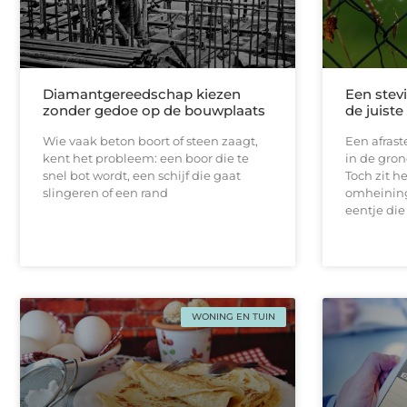
Diamantgereedschap kiezen
Een stevi
zonder gedoe op de bouwplaats
de juist
Wie vaak beton boort of steen zaagt,
Een afrast
kent het probleem: een boor die te
in de gron
snel bot wordt, een schijf die gaat
Toch zit h
slingeren of een rand
omheining
eentje die
WONING EN TUIN