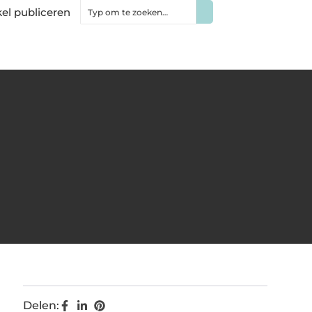
kel publiceren
Delen: