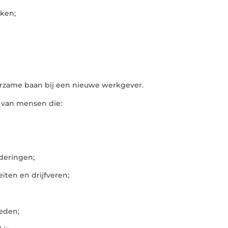
ken;
rzame baan bij een nieuwe werkgever.
g van mensen die:
deringen;
ten en drijfveren;
eden;