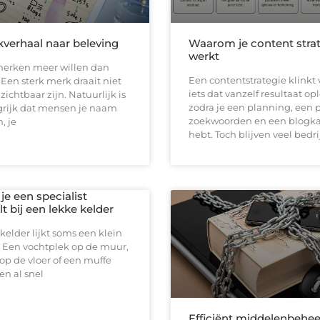
verhaal naar beleving
Waarom je content strat
werkt
erken meer willen dan
Een contentstrategie klinkt 
en sterk merk draait niet
iets dat vanzelf resultaat op
zichtbaar zijn. Natuurlijk is
zodra je een planning, een 
grijk dat mensen je naam
zoekwoorden en een blogk
, je
hebt. Toch blijven veel bedr
e een specialist
t bij een lekke kelder
kelder lijkt soms een klein
 Een vochtplek op de muur,
op de vloer of een muffe
n al snel
Efficiënt middelenbehee