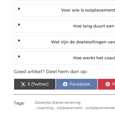
Voor wie is outplacemen
Hoe lang duurt een
Wat zijn de doelstellingen v
Hoe werkt het coac
Goed artikel? Deel hem dan op:
X (Twitter)
Facebook
P
Zakelijke dienstverlening
Tags:
,
coaching
,
outplacement
,
outplacementb