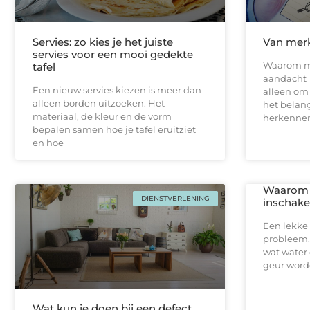
Servies: zo kies je het juiste
Van merk
servies voor een mooi gedekte
Waarom m
tafel
aandacht E
Een nieuw servies kiezen is meer dan
alleen om 
alleen borden uitzoeken. Het
het belan
materiaal, de kleur en de vorm
herkennen
bepalen samen hoe je tafel eruitziet
en hoe
Waarom j
DIENSTVERLENING
inschakel
Een lekke 
probleem.
wat water 
geur worde
Wat kun je doen bij een defect