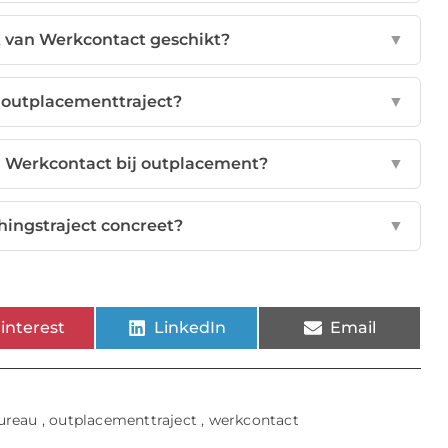
t van Werkcontact geschikt?
▼
 outplacementtraject?
▼
an Werkcontact bij outplacement?
▼
hingstraject concreet?
▼
interest
LinkedIn
Email
ureau
,
outplacementtraject
,
werkcontact