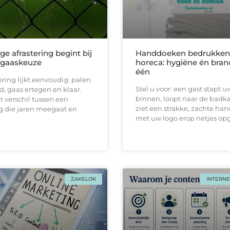
ge afrastering begint bij
Handdoeken bedrukken 
e gaaskeuze
horeca: hygiëne én bran
één
ering lijkt eenvoudig: palen
Stel u voor: een gast stapt u
d, gaas ertegen en klaar.
binnen, loopt naar de badk
et verschil tussen een
ziet een strakke, zachtе ha
 die jaren meegaat en
met uw logo erop netjes o
ZAKELIJK
INTERNE