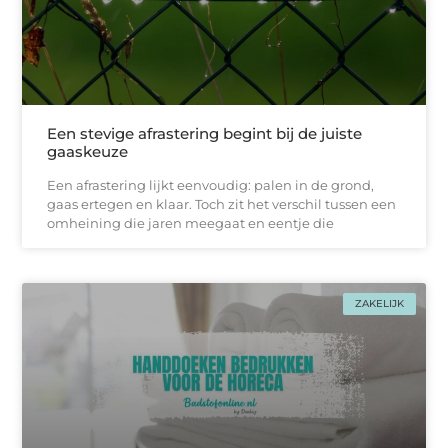
Een stevige afrastering begint bij de juiste
gaaskeuze
Een afrastering lijkt eenvoudig: palen in de grond,
gaas ertegen en klaar. Toch zit het verschil tussen een
omheining die jaren meegaat en eentje die
ZAKELIJK