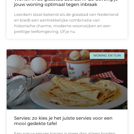
jouw woning optimaal tegen inbraak
Leerdam staat bekend als de glasstad van Nederland
en biedt een aantrekkelijke combinatie van
historische charme, moderne woonwijken en een
prettige leefomgeving. Of je nu
WONING EN TUIN
Servies: zo kies je het juiste servies voor een
mooi gedekte tafel
Een nieuw servies kiezen is meer dan alleen borden