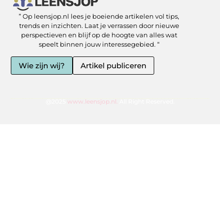
” Op leensjop.nl lees je boeiende artikelen vol tips,
SEO Backlinks kopen: slimme zet of risicovolle shortcut?
Kan je geld verdienen met een website? Ja — als je het slim aanpakt
trends en inzichten. Laat je verrassen door nieuwe
perspectieven en blijf op de hoogte van alles wat
speelt binnen jouw interessegebied. “
Wie zijn wij?
Artikel publiceren
@2025
www.leensjop.nl.
All Right Reserved.