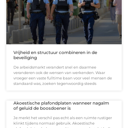
Vrijheid en structuur combineren in de
beveiliging
De arbeidsmarkt verandert snel en daarmee
veranderen ook de wensen van werkenden. Waar
vroeger een vaste fulltime baan voor veel mensen de
standaard was, zoeken tegenwoordig steeds
Akoestische plafondplaten wanneer nagalm
of geluid de boosdoener is
Je merkt het verschil pas echt als een ruimte rustiger
klinkt tijdens normaal gebruik. Akoestische