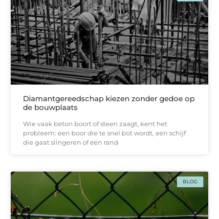
Diamantgereedschap kiezen zonder gedoe op
de bouwplaats
Wie vaak beton boort of steen zaagt, kent het
probleem: een boor die te snel bot wordt, een schijf
die gaat slingeren of een rand
BLOG