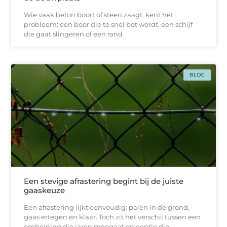
Wie vaak beton boort of steen zaagt, kent het
probleem: een boor die te snel bot wordt, een schijf
die gaat slingeren of een rand
BLOG
Een stevige afrastering begint bij de juiste
gaaskeuze
Een afrastering lijkt eenvoudig: palen in de grond,
gaas ertegen en klaar. Toch zit het verschil tussen een
omheining die jaren meegaat en eentje die