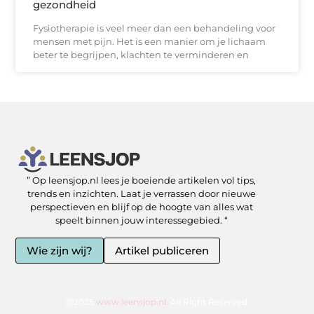
gezondheid
Fysiotherapie is veel meer dan een behandeling voor
mensen met pijn. Het is een manier om je lichaam
beter te begrijpen, klachten te verminderen en
” Op leensjop.nl lees je boeiende artikelen vol tips,
SEO Backlinks kopen: slimme zet of risicovolle shortcut?
Kan je geld verdienen met een website? Ja — als je het slim aanpakt
trends en inzichten. Laat je verrassen door nieuwe
perspectieven en blijf op de hoogte van alles wat
speelt binnen jouw interessegebied. “
Wie zijn wij?
Artikel publiceren
@2025
www.leensjop.nl.
All Right Reserved.