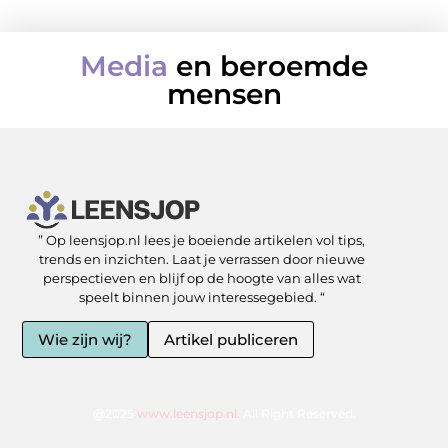
Media
en beroemde
mensen
” Op leensjop.nl lees je boeiende artikelen vol tips,
SEO Backlinks kopen: slimme zet of risicovolle shortcut?
Kan je geld verdienen met een website? Ja — als je het slim aanpakt
trends en inzichten. Laat je verrassen door nieuwe
perspectieven en blijf op de hoogte van alles wat
speelt binnen jouw interessegebied. “
Wie zijn wij?
Artikel publiceren
@2025
www.leensjop.nl.
All Right Reserved.