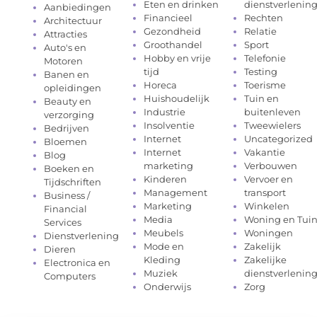
Eten en drinken
dienstverlenin
Aanbiedingen
Financieel
Rechten
Architectuur
Gezondheid
Relatie
Attracties
Groothandel
Sport
Auto's en
Hobby en vrije
Telefonie
Motoren
tijd
Testing
Banen en
Horeca
Toerisme
opleidingen
Huishoudelijk
Tuin en
Beauty en
Industrie
buitenleven
verzorging
Insolventie
Tweewielers
Bedrijven
Internet
Uncategorized
Bloemen
Internet
Vakantie
Blog
marketing
Verbouwen
Boeken en
Kinderen
Vervoer en
Tijdschriften
Management
transport
Business /
Marketing
Winkelen
Financial
Media
Woning en Tui
Services
Meubels
Woningen
Dienstverlening
Mode en
Zakelijk
Dieren
Kleding
Zakelijke
Electronica en
Muziek
dienstverlenin
Computers
Onderwijs
Zorg