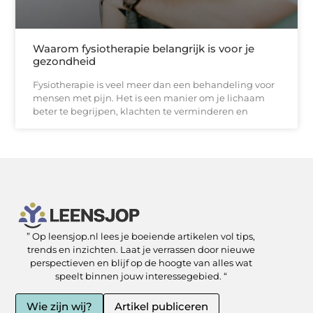
Waarom fysiotherapie belangrijk is voor je
gezondheid
Fysiotherapie is veel meer dan een behandeling voor
mensen met pijn. Het is een manier om je lichaam
beter te begrijpen, klachten te verminderen en
” Op leensjop.nl lees je boeiende artikelen vol tips,
SEO Backlinks kopen: slimme zet of risicovolle shortcut?
Kan je geld verdienen met een website? Ja — als je het slim aanpakt
trends en inzichten. Laat je verrassen door nieuwe
perspectieven en blijf op de hoogte van alles wat
speelt binnen jouw interessegebied. “
Wie zijn wij?
Artikel publiceren