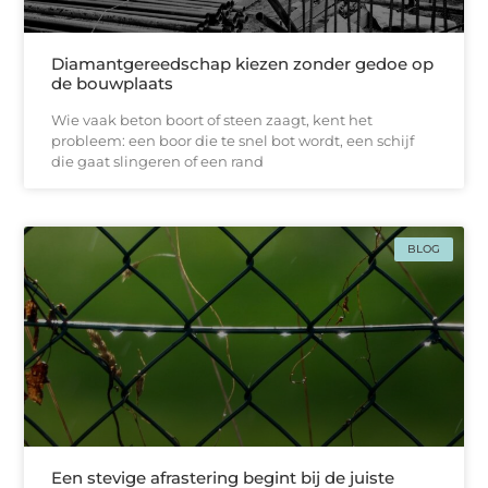
Diamantgereedschap kiezen zonder gedoe op
de bouwplaats
Wie vaak beton boort of steen zaagt, kent het
probleem: een boor die te snel bot wordt, een schijf
die gaat slingeren of een rand
BLOG
Een stevige afrastering begint bij de juiste