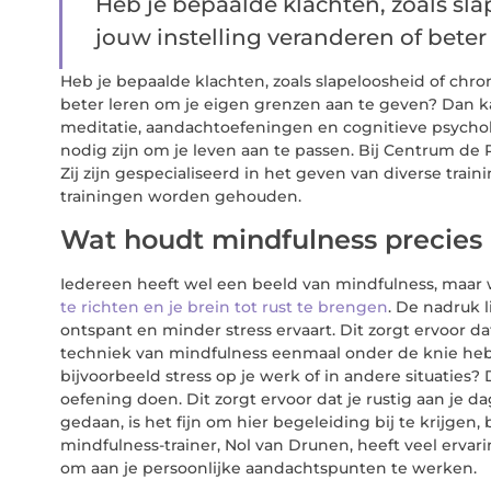
Heb je bepaalde klachten, zoals slap
jouw instelling veranderen of beter l
Heb je bepaalde klachten, zoals slapeloosheid of chron
beter leren om je eigen grenzen aan te geven? Dan k
meditatie, aandachtoefeningen en cognitieve psychol
nodig zijn om je leven aan te passen. Bij Centrum de
Zij zijn gespecialiseerd in het geven van diverse tra
trainingen worden gehouden.
Wat houdt mindfulness precies 
Iedereen heeft wel een beeld van mindfulness, maar w
te richten en je brein tot rust te brengen
. De nadruk l
ontspant en minder stress ervaart. Dit zorgt ervoor da
techniek van mindfulness eenmaal onder de knie hebt,
bijvoorbeeld stress op je werk of in andere situaties?
oefening doen. Dit zorgt ervoor dat je rustig aan je 
gedaan, is het fijn om hier begeleiding bij te krijgen
mindfulness-trainer, Nol van Drunen, heeft veel erva
om aan je persoonlijke aandachtspunten te werken.