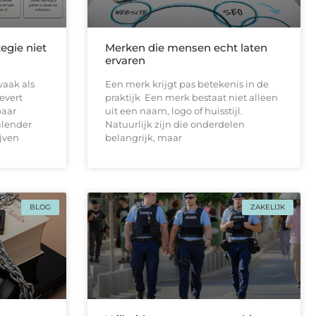
egie niet
Merken die mensen echt laten
ervaren
vaak als
Een merk krijgt pas betekenis in de
levert
praktijk Een merk bestaat niet alleen
paar
uit een naam, logo of huisstijl.
alender
Natuurlijk zijn die onderdelen
ijven
belangrijk, maar
BLOG
ZAKELIJK