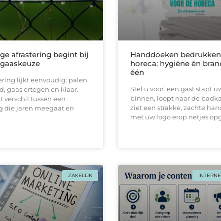
ge afrastering begint bij
Handdoeken bedrukken 
e gaaskeuze
horeca: hygiëne én bran
één
ering lijkt eenvoudig: palen
Stel u voor: een gast stapt u
d, gaas ertegen en klaar.
binnen, loopt naar de badk
et verschil tussen een
ziet een strakke, zachtе ha
 die jaren meegaat en
met uw logo erop netjes o
ZAKELIJK
INTERNE