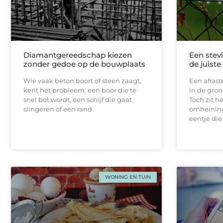
Diamantgereedschap kiezen
Een stevi
zonder gedoe op de bouwplaats
de juist
Wie vaak beton boort of steen zaagt,
Een afrast
kent het probleem: een boor die te
in de gron
snel bot wordt, een schijf die gaat
Toch zit h
slingeren of een rand
omheining
eentje die
WONING EN TUIN