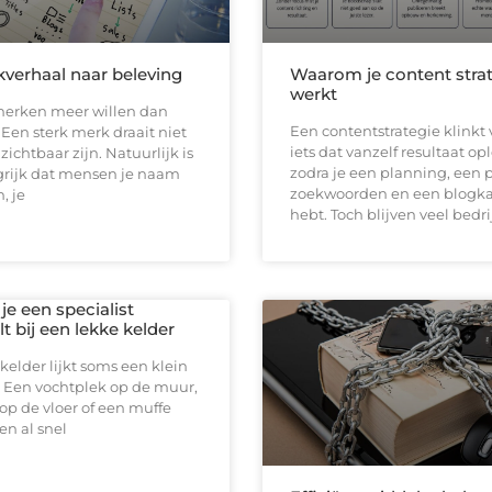
verhaal naar beleving
Waarom je content strat
werkt
erken meer willen dan
Een contentstrategie klinkt 
en sterk merk draait niet
iets dat vanzelf resultaat op
zichtbaar zijn. Natuurlijk is
zodra je een planning, een 
grijk dat mensen je naam
zoekwoorden en een blogk
, je
hebt. Toch blijven veel bedr
e een specialist
t bij een lekke kelder
kelder lijkt soms een klein
 Een vochtplek op de muur,
op de vloer of een muffe
n al snel