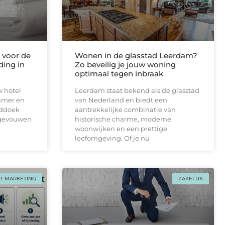
voor de
Wonen in de glasstad Leerdam?
ding in
Zo beveilig je jouw woning
optimaal tegen inbraak
w hotel
Leerdam staat bekend als de glasstad
amer en
van Nederland en biedt een
nddoek
aantrekkelijke combinatie van
pgevouwen
historische charme, moderne
woonwijken en een prettige
leefomgeving. Of je nu
T MARKETING
ZAKELIJK