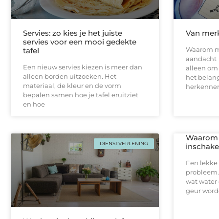
Servies: zo kies je het juiste
Van merk
servies voor een mooi gedekte
Waarom m
tafel
aandacht E
Een nieuw servies kiezen is meer dan
alleen om 
alleen borden uitzoeken. Het
het belan
materiaal, de kleur en de vorm
herkennen
bepalen samen hoe je tafel eruitziet
en hoe
Waarom j
DIENSTVERLENING
inschakel
Een lekke 
probleem.
wat water 
geur worde