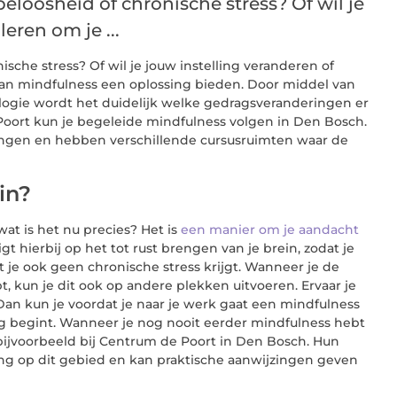
eloosheid of chronische stress? Of wil je
eren om je ...
ische stress? Of wil je jouw instelling veranderen of
an mindfulness een oplossing bieden. Door middel van
ogie wordt het duidelijk welke gedragsveranderingen er
 Poort kun je begeleide mindfulness volgen in Den Bosch.
iningen en hebben verschillende cursusruimten waar de
in?
at is het nu precies? Het is
een manier om je aandacht
igt hierbij op het tot rust brengen van je brein, zodat je
t je ook geen chronische stress krijgt. Wanneer je de
 kun je dit ook op andere plekken uitvoeren. Ervaar je
 Dan kun je voordat je naar je werk gaat een mindfulness
dag begint. Wanneer je nog nooit eerder mindfulness hebt
, bijvoorbeeld bij Centrum de Poort in Den Bosch. Hun
ring op dit gebied en kan praktische aanwijzingen geven