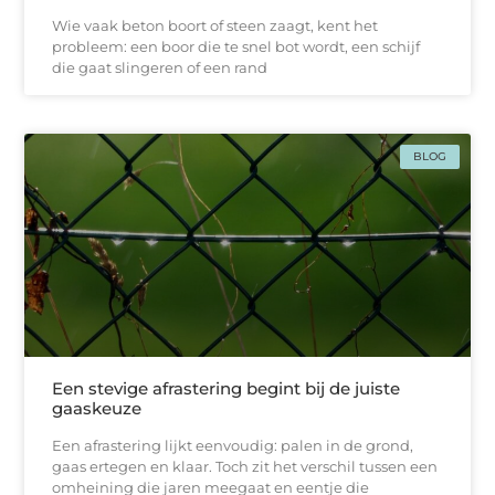
Wie vaak beton boort of steen zaagt, kent het
probleem: een boor die te snel bot wordt, een schijf
die gaat slingeren of een rand
BLOG
Een stevige afrastering begint bij de juiste
gaaskeuze
Een afrastering lijkt eenvoudig: palen in de grond,
gaas ertegen en klaar. Toch zit het verschil tussen een
omheining die jaren meegaat en eentje die