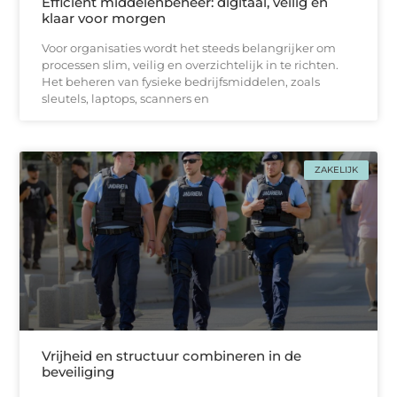
Efficiënt middelenbeheer: digitaal, veilig en
klaar voor morgen
Voor organisaties wordt het steeds belangrijker om
processen slim, veilig en overzichtelijk in te richten.
Het beheren van fysieke bedrijfsmiddelen, zoals
sleutels, laptops, scanners en
ZAKELIJK
Vrijheid en structuur combineren in de
beveiliging