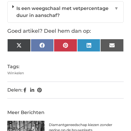
Is een weegschaal met vetpercentage
▼
duur in aanschaf?
Goed artikel? Deel hem dan op:
X
Facebook
Pinterest
LinkedIn
Email
(Twitter)
Tags:
Winkelen
Delen:
Meer Berichten
Diamantgereedschap kiezen zonder
gedoe op de bouwplaats