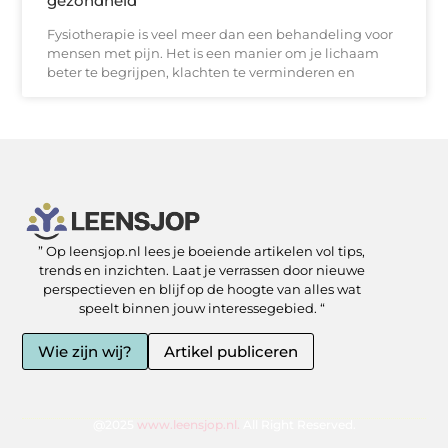
gezondheid
Fysiotherapie is veel meer dan een behandeling voor
mensen met pijn. Het is een manier om je lichaam
beter te begrijpen, klachten te verminderen en
” Op leensjop.nl lees je boeiende artikelen vol tips,
SEO Backlinks kopen: slimme zet of risicovolle shortcut?
Kan je geld verdienen met een website? Ja — als je het slim aanpakt
trends en inzichten. Laat je verrassen door nieuwe
perspectieven en blijf op de hoogte van alles wat
speelt binnen jouw interessegebied. “
Wie zijn wij?
Artikel publiceren
@2025
www.leensjop.nl.
All Right Reserved.