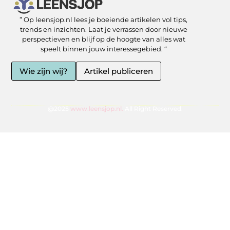
” Op leensjop.nl lees je boeiende artikelen vol tips,
SEO Backlinks kopen: slimme zet of risicovolle shortcut?
Kan je geld verdienen met een website? Ja — als je het slim aanpakt
trends en inzichten. Laat je verrassen door nieuwe
perspectieven en blijf op de hoogte van alles wat
speelt binnen jouw interessegebied. “
Wie zijn wij?
Artikel publiceren
@2025
www.leensjop.nl.
All Right Reserved.