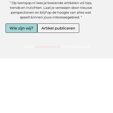
” Op leensjop.nl lees je boeiende artikelen vol tips,
SEO Backlinks kopen: slimme zet of risicovolle shortcut?
Kan je geld verdienen met een website? Ja — als je het slim aanpakt
trends en inzichten. Laat je verrassen door nieuwe
perspectieven en blijf op de hoogte van alles wat
speelt binnen jouw interessegebied. “
Wie zijn wij?
Artikel publiceren
@2025
www.leensjop.nl.
All Right Reserved.