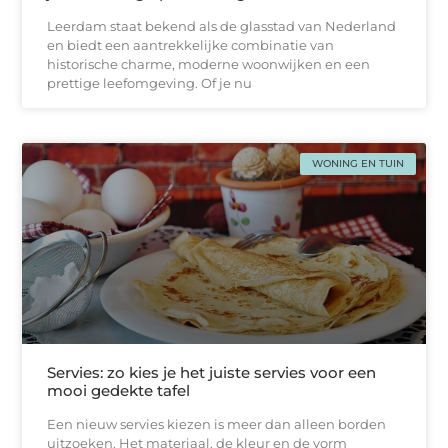
Leerdam staat bekend als de glasstad van Nederland
en biedt een aantrekkelijke combinatie van
historische charme, moderne woonwijken en een
prettige leefomgeving. Of je nu
WONING EN TUIN
Servies: zo kies je het juiste servies voor een
mooi gedekte tafel
Een nieuw servies kiezen is meer dan alleen borden
uitzoeken. Het materiaal, de kleur en de vorm