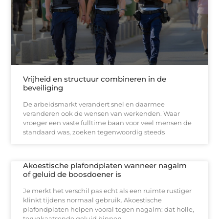
Vrijheid en structuur combineren in de
beveiliging
De arbeidsmarkt verandert snel en daarmee
veranderen ook de wensen van werkenden. Waar
vroeger een vaste fulltime baan voor veel mensen de
standaard was, zoeken tegenwoordig steeds
Akoestische plafondplaten wanneer nagalm
of geluid de boosdoener is
Je merkt het verschil pas echt als een ruimte rustiger
klinkt tijdens normaal gebruik. Akoestische
plafondplaten helpen vooral tegen nagalm: dat holle,
terugkaatsende geluid binnen