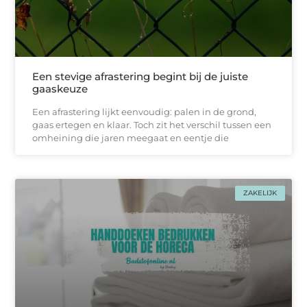
Een stevige afrastering begint bij de juiste
gaaskeuze
Een afrastering lijkt eenvoudig: palen in de grond,
gaas ertegen en klaar. Toch zit het verschil tussen een
omheining die jaren meegaat en eentje die
ZAKELIJK