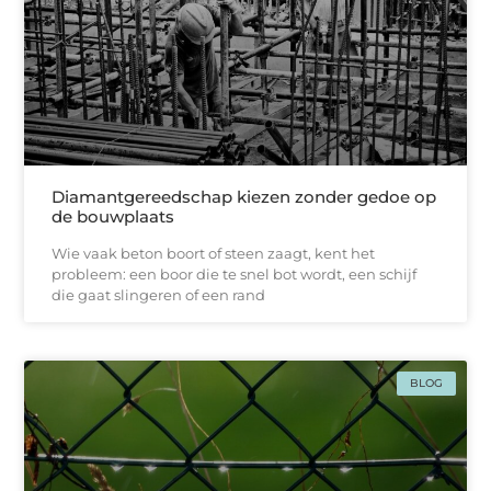
Diamantgereedschap kiezen zonder gedoe op
de bouwplaats
Wie vaak beton boort of steen zaagt, kent het
probleem: een boor die te snel bot wordt, een schijf
die gaat slingeren of een rand
BLOG