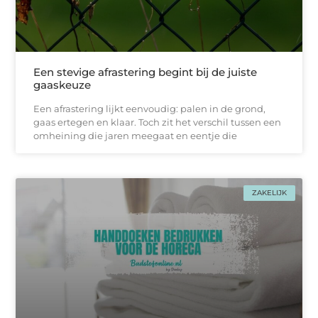
Een stevige afrastering begint bij de juiste
gaaskeuze
Een afrastering lijkt eenvoudig: palen in de grond,
gaas ertegen en klaar. Toch zit het verschil tussen een
omheining die jaren meegaat en eentje die
ZAKELIJK