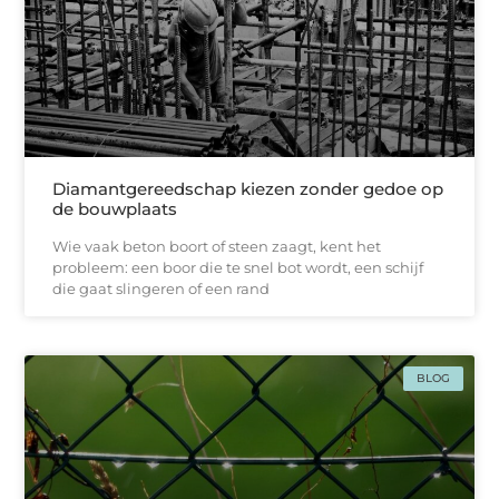
Diamantgereedschap kiezen zonder gedoe op
de bouwplaats
Wie vaak beton boort of steen zaagt, kent het
probleem: een boor die te snel bot wordt, een schijf
die gaat slingeren of een rand
BLOG