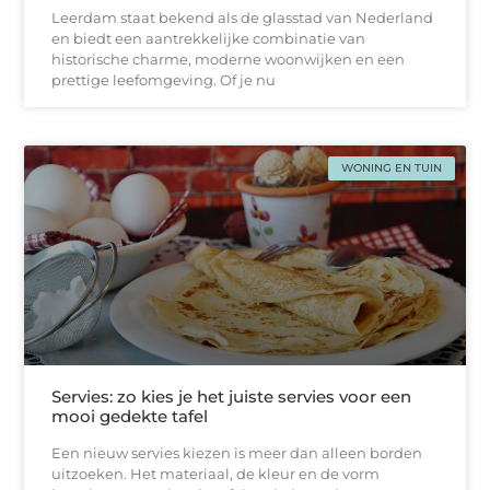
Leerdam staat bekend als de glasstad van Nederland
en biedt een aantrekkelijke combinatie van
historische charme, moderne woonwijken en een
prettige leefomgeving. Of je nu
WONING EN TUIN
Servies: zo kies je het juiste servies voor een
mooi gedekte tafel
Een nieuw servies kiezen is meer dan alleen borden
uitzoeken. Het materiaal, de kleur en de vorm