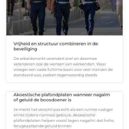
Vrijheid en structuur combineren in de
beveiliging
De arbeidsmarkt verandert snel en daarmee
veranderen ook de wensen van werkenden. Waar
vroeger een vaste fulltime baan voor veel mensen de
standaard was, zoeken tegenwoordig steeds
Akoestische plafondplaten wanneer nagalm
of geluid de boosdoener is
Je merkt het verschil pas echt als een ruimte rustiger
klinkt tijdens normaal gebruik. Akoestische
plafondplaten helpen vooral tegen nagalm: dat holle,
terugkaatsende geluid binnen