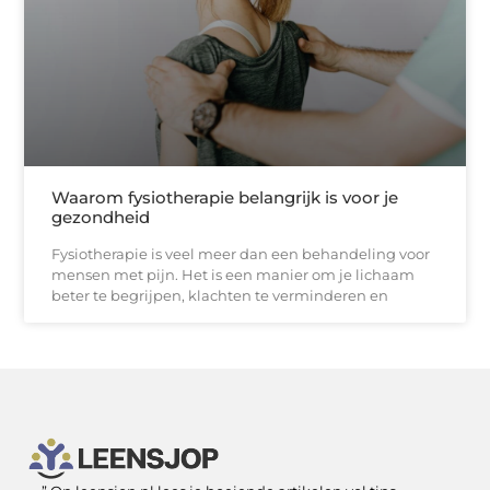
Waarom fysiotherapie belangrijk is voor je
gezondheid
Fysiotherapie is veel meer dan een behandeling voor
mensen met pijn. Het is een manier om je lichaam
beter te begrijpen, klachten te verminderen en
SEO Backlinks kopen: slimme zet of risicovolle shortcut?
Kan je geld verdienen met een website? Ja — als je het slim aanpakt