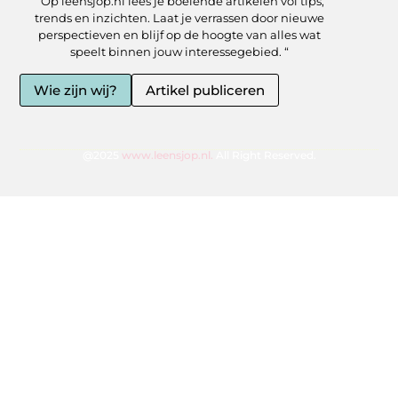
” Op leensjop.nl lees je boeiende artikelen vol tips,
trends en inzichten. Laat je verrassen door nieuwe
perspectieven en blijf op de hoogte van alles wat
speelt binnen jouw interessegebied. “
Wie zijn wij?
Artikel publiceren
@2025
www.leensjop.nl.
All Right Reserved.