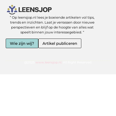
” Op leensjop.nl lees je boeiende artikelen vol tips,
SEO Backlinks kopen: slimme zet of risicovolle shortcut?
Kan je geld verdienen met een website? Ja — als je het slim aanpakt
trends en inzichten. Laat je verrassen door nieuwe
perspectieven en blijf op de hoogte van alles wat
speelt binnen jouw interessegebied. “
Wie zijn wij?
Artikel publiceren
@2025
www.leensjop.nl.
All Right Reserved.