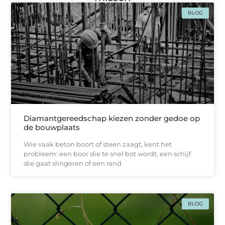
BLOG
Diamantgereedschap kiezen zonder gedoe op
de bouwplaats
Wie vaak beton boort of steen zaagt, kent het
probleem: een boor die te snel bot wordt, een schijf
die gaat slingeren of een rand
BLOG