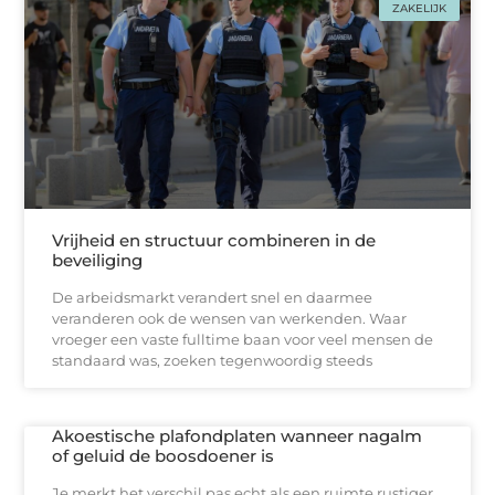
ZAKELIJK
Vrijheid en structuur combineren in de
beveiliging
De arbeidsmarkt verandert snel en daarmee
veranderen ook de wensen van werkenden. Waar
vroeger een vaste fulltime baan voor veel mensen de
standaard was, zoeken tegenwoordig steeds
Akoestische plafondplaten wanneer nagalm
of geluid de boosdoener is
Je merkt het verschil pas echt als een ruimte rustiger