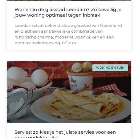
Wonen in de glasstad Leerdam? Zo beveilig je
jouw woning optimaal tegen inbraak
Leerdam staat bekend als de glasstad van Nederland
en biedt een aantrekkelijke combinatie van
historische charme, moderne woonwijken en een
prettige leefomgeving. Of je nu
WONING EN TUIN
Servies: zo kies je het juiste servies voor een
mooi gedekte tafel