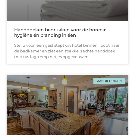
Handdoeken bedrukken voor de horeca:
hygiëne én branding in één
Stel u voor: een gast stapt uw hotel binnen, loopt naar
de badkamer en ziet een strakke, zachtе handdoek
met uw logo erop netjes opgevouwen
AANBIEDINGEN