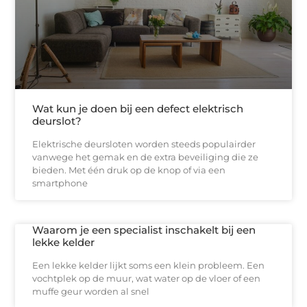
Wat kun je doen bij een defect elektrisch
deurslot?
Elektrische deursloten worden steeds populairder
vanwege het gemak en de extra beveiliging die ze
bieden. Met één druk op de knop of via een
smartphone
Waarom je een specialist inschakelt bij een
lekke kelder
Een lekke kelder lijkt soms een klein probleem. Een
vochtplek op de muur, wat water op de vloer of een
muffe geur worden al snel