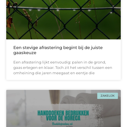
Een stevige afrastering begint bij de juiste
gaaskeuze
Een afrastering lijkt eenvoudig: palen in de grond,
gaas ertegen en klaar. Toch zit het verschil tussen een
omheining die jaren meegaat en eentje die
ZAKELIJK