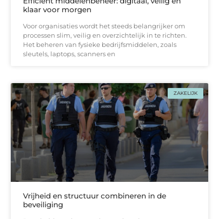
Efficiënt middelenbeheer: digitaal, veilig en
klaar voor morgen
Voor organisaties wordt het steeds belangrijker om
processen slim, veilig en overzichtelijk in te richten.
Het beheren van fysieke bedrijfsmiddelen, zoals
sleutels, laptops, scanners en
ZAKELIJK
Vrijheid en structuur combineren in de
beveiliging