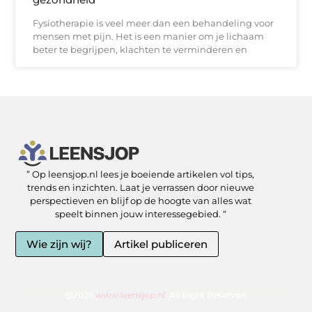
Fysiotherapie is veel meer dan een behandeling voor
mensen met pijn. Het is een manier om je lichaam
beter te begrijpen, klachten te verminderen en
” Op leensjop.nl lees je boeiende artikelen vol tips,
SEO Backlinks kopen: slimme zet of risicovolle shortcut?
Kan je geld verdienen met een website? Ja — als je het slim aanpakt
trends en inzichten. Laat je verrassen door nieuwe
perspectieven en blijf op de hoogte van alles wat
speelt binnen jouw interessegebied. “
Wie zijn wij?
Artikel publiceren
@2025
www.leensjop.nl.
All Right Reserved.