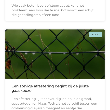
Wie vaak beton boort of steen zaagt, kent het
probleem: een boor die te snel bot wordt, een schijf
die gaat slingeren of een rand
BLOG
Een stevige afrastering begint bij de juiste
gaaskeuze
Een afrastering lijkt eenvoudig: palen in de grond,
gaas ertegen en klaar. Toch zit het verschil tussen een
omheining die jaren meegaat en eentje die