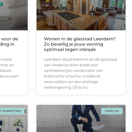
voor de
Wonen in de glasstad Leerdam?
ding in
Zo beveilig je jouw woning
optimaal tegen inbraak
w hotel
Leerdam staat bekend als de glasstad
amer en
van Nederland en biedt een
nddoek
aantrekkelijke combinatie van
pgevouwen
historische charme, moderne
woonwijken en een prettige
leefomgeving. Of je nu
T MARKETING
ZAKELIJK