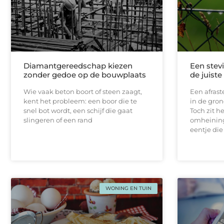
Diamantgereedschap kiezen
Een stevi
zonder gedoe op de bouwplaats
de juist
Wie vaak beton boort of steen zaagt,
Een afrast
kent het probleem: een boor die te
in de gron
snel bot wordt, een schijf die gaat
Toch zit h
slingeren of een rand
omheining
eentje die
WONING EN TUIN