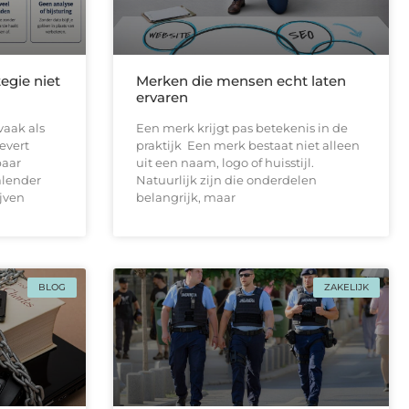
egie niet
Merken die mensen echt laten
ervaren
vaak als
Een merk krijgt pas betekenis in de
levert
praktijk Een merk bestaat niet alleen
paar
uit een naam, logo of huisstijl.
alender
Natuurlijk zijn die onderdelen
ijven
belangrijk, maar
BLOG
ZAKELIJK