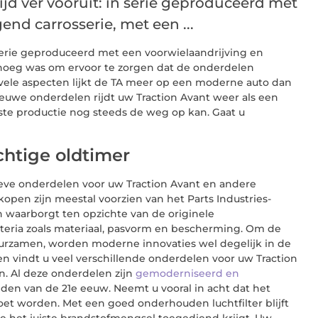
ijd ver vooruit: in serie geproduceerd met
end carrosserie, met een ...
n serie geproduceerd met een voorwielaandrijving en
enoeg was om ervoor te zorgen dat de onderdelen
 vele aspecten lijkt de TA meer op een moderne auto dan
euwe onderdelen rijdt uw Traction Avant weer als een
ste productie nog steeds de weg op kan. Gaat u
htige oldtimer
tieve onderdelen voor uw Traction Avant en andere
kopen zijn meestal voorzien van het Parts Industries-
 waarborgt ten opzichte van de originele
iteria zoals materiaal, pasvorm en bescherming. Om de
urzamen, worden moderne innovaties wel degelijk in de
n vindt u veel verschillende onderdelen voor uw Traction
en. Al deze onderdelen zijn
gemoderniseerd en
jden van de 21e eeuw. Neemt u vooral in acht dat het
et worden. Met een goed onderhouden luchtfilter blijft
 het juiste brandstofmengsel toegediend krijgt. Uw