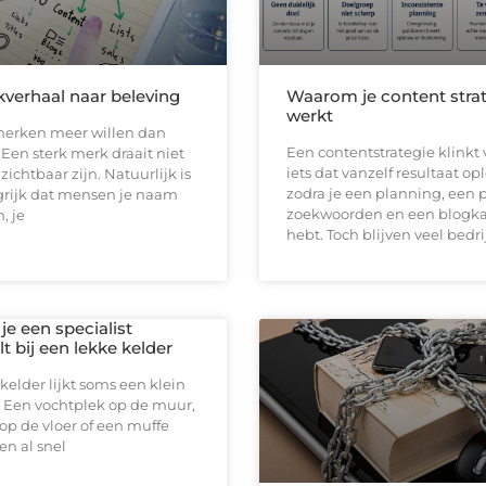
verhaal naar beleving
Waarom je content strat
werkt
erken meer willen dan
Een contentstrategie klinkt 
en sterk merk draait niet
iets dat vanzelf resultaat op
zichtbaar zijn. Natuurlijk is
zodra je een planning, een 
grijk dat mensen je naam
zoekwoorden en een blogk
, je
hebt. Toch blijven veel bedr
e een specialist
t bij een lekke kelder
kelder lijkt soms een klein
 Een vochtplek op de muur,
op de vloer of een muffe
n al snel