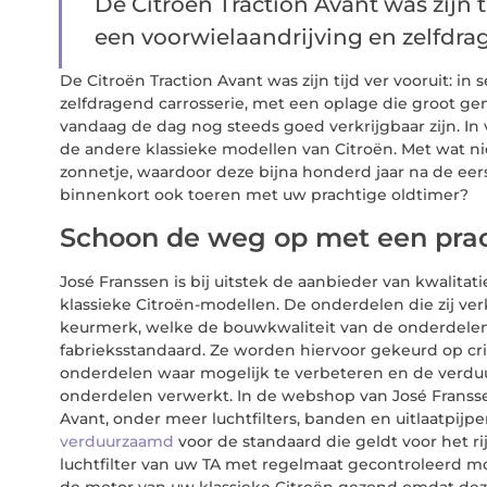
De Citroën Traction Avant was zijn t
een voorwielaandrijving en zelfdrag
De Citroën Traction Avant was zijn tijd ver vooruit: i
zelfdragend carrosserie, met een oplage die groot g
vandaag de dag nog steeds goed verkrijgbaar zijn. In
de andere klassieke modellen van Citroën. Met wat ni
zonnetje, waardoor deze bijna honderd jaar na de eer
binnenkort ook toeren met uw prachtige oldtimer?
Schoon de weg op met een prac
José Franssen is bij uitstek de aanbieder van kwalita
klassieke Citroën-modellen. De onderdelen die zij ver
keurmerk, welke de bouwkwaliteit van de onderdelen
fabrieksstandaard. Ze worden hiervoor gekeurd op cr
onderdelen waar mogelijk te verbeteren en de verdu
onderdelen verwerkt. In de webshop van José Fransse
Avant, onder meer luchtfilters, banden en uitlaatpijp
verduurzaamd
voor de standaard die geldt voor het ri
luchtfilter van uw TA met regelmaat gecontroleerd mo
de motor van uw klassieke Citroën gezond omdat deze