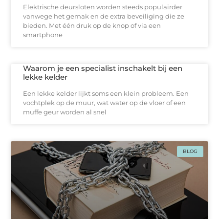
Elektrische deursloten worden steeds populairder
vanwege het gemak en de extra beveiliging die ze
bieden. Met één druk op de knop of via een
smartphone
Waarom je een specialist inschakelt bij een
lekke kelder
Een lekke kelder lijkt soms een klein probleem. Een
vochtplek op de muur, wat water op de vloer of een
muffe geur worden al snel
BLOG