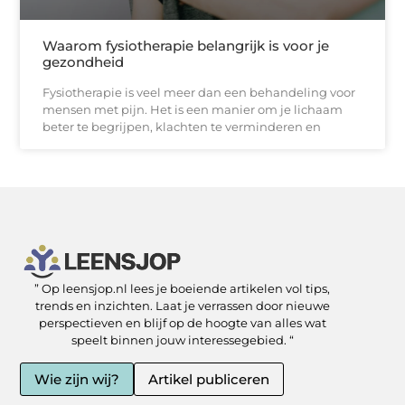
Waarom fysiotherapie belangrijk is voor je
gezondheid
Fysiotherapie is veel meer dan een behandeling voor
mensen met pijn. Het is een manier om je lichaam
beter te begrijpen, klachten te verminderen en
” Op leensjop.nl lees je boeiende artikelen vol tips,
SEO Backlinks kopen: slimme zet of risicovolle shortcut?
Kan je geld verdienen met een website? Ja — als je het slim aanpakt
trends en inzichten. Laat je verrassen door nieuwe
perspectieven en blijf op de hoogte van alles wat
speelt binnen jouw interessegebied. “
Wie zijn wij?
Artikel publiceren