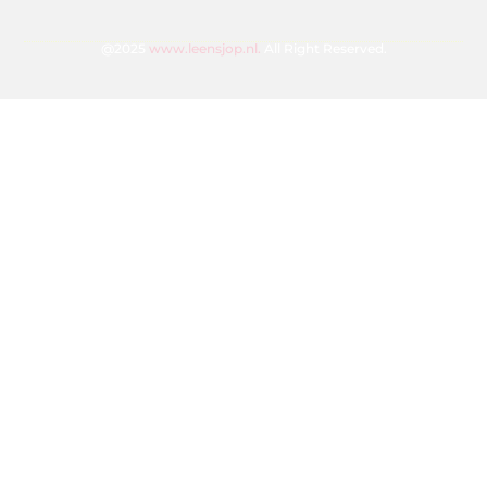
@2025
www.leensjop.nl.
All Right Reserved.