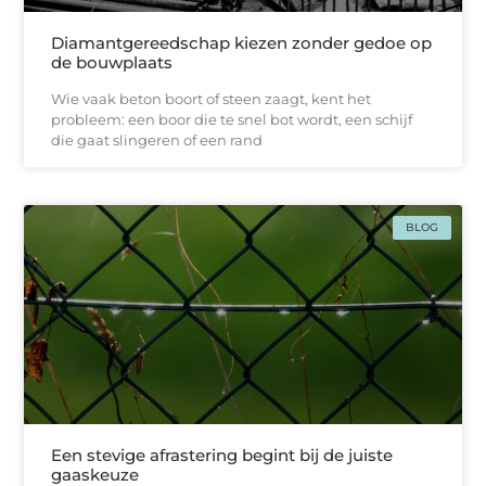
Diamantgereedschap kiezen zonder gedoe op
de bouwplaats
Wie vaak beton boort of steen zaagt, kent het
probleem: een boor die te snel bot wordt, een schijf
die gaat slingeren of een rand
BLOG
Een stevige afrastering begint bij de juiste
gaaskeuze