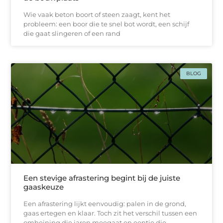
Wie vaak beton boort of steen zaagt, kent het
probleem: een boor die te snel bot wordt, een schijf
die gaat slingeren of een rand
BLOG
Een stevige afrastering begint bij de juiste
gaaskeuze
Een afrastering lijkt eenvoudig: palen in de grond,
gaas ertegen en klaar. Toch zit het verschil tussen een
omheining die jaren meegaat en eentje die