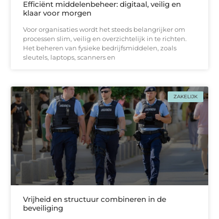
Efficiënt middelenbeheer: digitaal, veilig en
klaar voor morgen
Voor organisaties wordt het steeds belangrijker om
processen slim, veilig en overzichtelijk in te richten.
Het beheren van fysieke bedrijfsmiddelen, zoals
sleutels, laptops, scanners en
ZAKELIJK
Vrijheid en structuur combineren in de
beveiliging