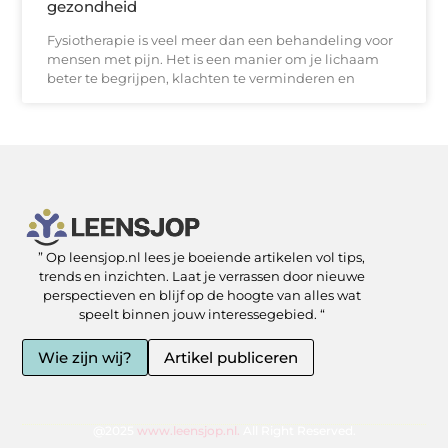
gezondheid
Fysiotherapie is veel meer dan een behandeling voor
mensen met pijn. Het is een manier om je lichaam
beter te begrijpen, klachten te verminderen en
” Op leensjop.nl lees je boeiende artikelen vol tips,
SEO Backlinks kopen: slimme zet of risicovolle shortcut?
Kan je geld verdienen met een website? Ja — als je het slim aanpakt
trends en inzichten. Laat je verrassen door nieuwe
perspectieven en blijf op de hoogte van alles wat
speelt binnen jouw interessegebied. “
Wie zijn wij?
Artikel publiceren
@2025
www.leensjop.nl.
All Right Reserved.