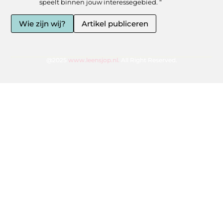
speelt binnen jouw interessegebied. “
Wie zijn wij?
Artikel publiceren
@2025
www.leensjop.nl.
All Right Reserved.