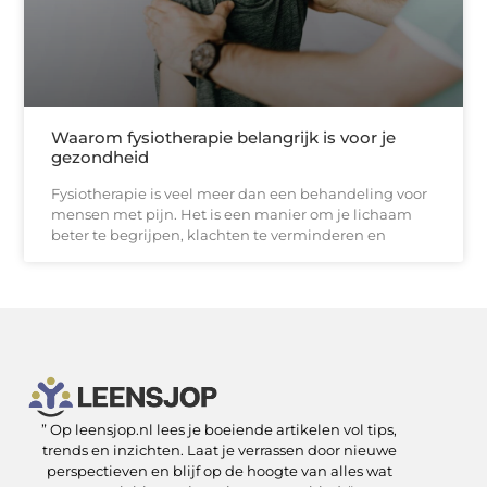
Waarom fysiotherapie belangrijk is voor je
gezondheid
Fysiotherapie is veel meer dan een behandeling voor
mensen met pijn. Het is een manier om je lichaam
beter te begrijpen, klachten te verminderen en
” Op leensjop.nl lees je boeiende artikelen vol tips,
SEO Backlinks kopen: slimme zet of risicovolle shortcut?
Kan je geld verdienen met een website? Ja — als je het slim aanpakt
trends en inzichten. Laat je verrassen door nieuwe
perspectieven en blijf op de hoogte van alles wat