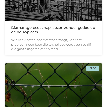
Diamantgereedschap kiezen zonder gedoe op
de bouwplaats
Wie vaak beton boort of steen zaagt, kent het
probleem: een boor die te snel bot wordt, een schijf
die gaat slingeren of een rand
BLOG