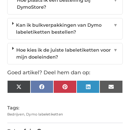
Hoe plaats ik een bestelling bij
▼
DymoStore?
Kan ik bulkverpakkingen van Dymo
▼
labeletiketten bestellen?
Hoe kies ik de juiste labeletiketten voor
▼
mijn doeleinden?
Goed artikel? Deel hem dan op:
X
Facebook
Pinterest
LinkedIn
Email
(Twitter)
Tags:
Bedrijven
,
Dymo labeletiketten