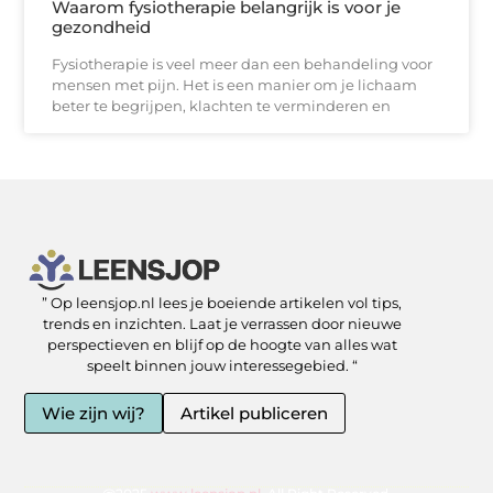
Waarom fysiotherapie belangrijk is voor je
gezondheid
Fysiotherapie is veel meer dan een behandeling voor
mensen met pijn. Het is een manier om je lichaam
beter te begrijpen, klachten te verminderen en
” Op leensjop.nl lees je boeiende artikelen vol tips,
SEO Backlinks kopen: slimme zet of risicovolle shortcut?
Kan je geld verdienen met een website? Ja — als je het slim aanpakt
trends en inzichten. Laat je verrassen door nieuwe
perspectieven en blijf op de hoogte van alles wat
speelt binnen jouw interessegebied. “
Wie zijn wij?
Artikel publiceren