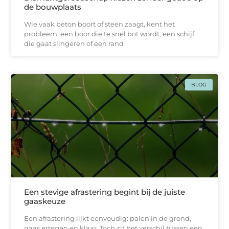
de bouwplaats
Wie vaak beton boort of steen zaagt, kent het
probleem: een boor die te snel bot wordt, een schijf
die gaat slingeren of een rand
BLOG
Een stevige afrastering begint bij de juiste
gaaskeuze
Een afrastering lijkt eenvoudig: palen in de grond,
gaas ertegen en klaar. Toch zit het verschil tussen een