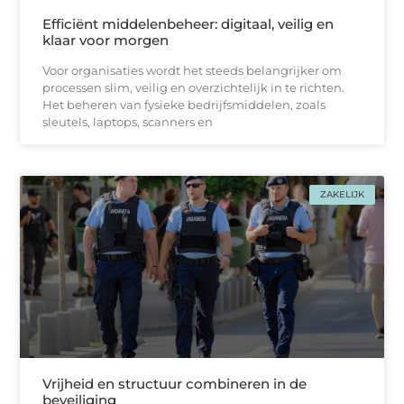
Efficiënt middelenbeheer: digitaal, veilig en
klaar voor morgen
Voor organisaties wordt het steeds belangrijker om
processen slim, veilig en overzichtelijk in te richten.
Het beheren van fysieke bedrijfsmiddelen, zoals
sleutels, laptops, scanners en
ZAKELIJK
Vrijheid en structuur combineren in de
beveiliging