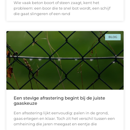
Wie vaak beton boort of steen zaagt, kent het
probleem: een boor die te snel bot wordt, een schijf
die gaat slingeren of een rand
BLOG
Een stevige afrastering begint bij de juiste
gaaskeuze
Een afrastering lijkt eenvoudig: palen in de grond,
gaas ertegen en klaar. Toch zit het verschil tussen een
omheining die jaren meegaat en eentje die