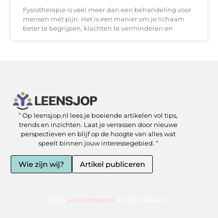
Fysiotherapie is veel meer dan een behandeling voor
mensen met pijn. Het is een manier om je lichaam
beter te begrijpen, klachten te verminderen en
” Op leensjop.nl lees je boeiende artikelen vol tips,
SEO Backlinks kopen: slimme zet of risicovolle shortcut?
Kan je geld verdienen met een website? Ja — als je het slim aanpakt
trends en inzichten. Laat je verrassen door nieuwe
perspectieven en blijf op de hoogte van alles wat
speelt binnen jouw interessegebied. “
Wie zijn wij?
Artikel publiceren
@2025
www.leensjop.nl.
All Right Reserved.