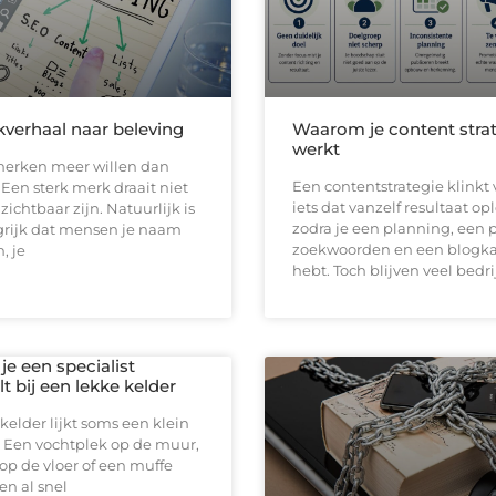
verhaal naar beleving
Waarom je content strat
werkt
erken meer willen dan
Een contentstrategie klinkt 
en sterk merk draait niet
iets dat vanzelf resultaat op
zichtbaar zijn. Natuurlijk is
zodra je een planning, een 
grijk dat mensen je naam
zoekwoorden en een blogk
, je
hebt. Toch blijven veel bedr
e een specialist
t bij een lekke kelder
kelder lijkt soms een klein
 Een vochtplek op de muur,
op de vloer of een muffe
n al snel