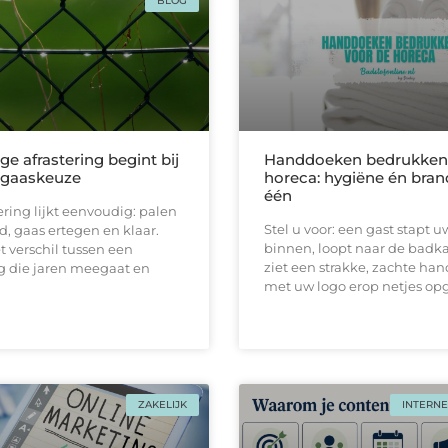
BLOG
ge afrastering begint bij
Handdoeken bedrukken 
e gaaskeuze
horeca: hygiëne én bran
één
ering lijkt eenvoudig: palen
Stel u voor: een gast stapt u
d, gaas ertegen en klaar.
binnen, loopt naar de badk
et verschil tussen een
ziet een strakke, zachtе ha
 die jaren meegaat en
met uw logo erop netjes o
ZAKELIJK
INTERNE