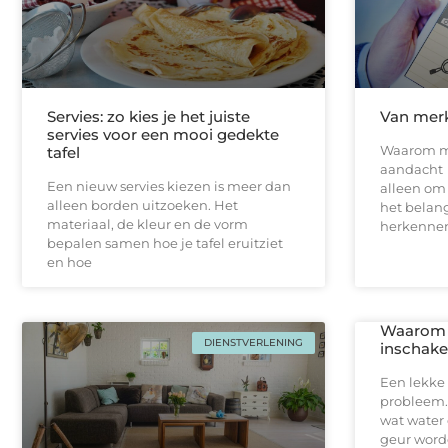
Servies: zo kies je het juiste
Van merk
servies voor een mooi gedekte
Waarom m
tafel
aandacht E
Een nieuw servies kiezen is meer dan
alleen om 
alleen borden uitzoeken. Het
het belan
materiaal, de kleur en de vorm
herkennen
bepalen samen hoe je tafel eruitziet
en hoe
Waarom j
DIENSTVERLENING
inschakel
Een lekke 
probleem.
wat water 
geur worde