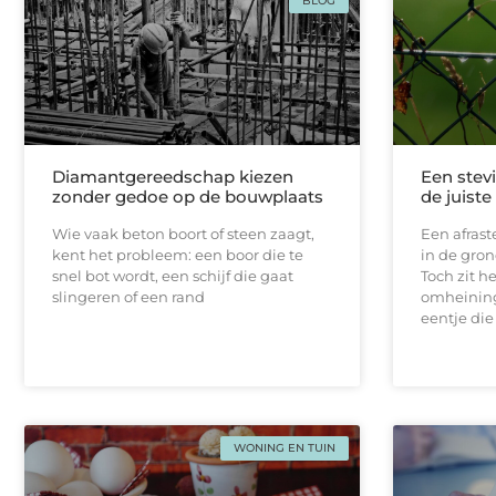
BLOG
Diamantgereedschap kiezen
Een stevi
zonder gedoe op de bouwplaats
de juist
Wie vaak beton boort of steen zaagt,
Een afrast
kent het probleem: een boor die te
in de gron
snel bot wordt, een schijf die gaat
Toch zit h
slingeren of een rand
omheining
eentje die
WONING EN TUIN