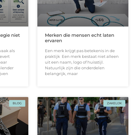
egie niet
Merken die mensen echt laten
ervaren
vaak als
Een merk krijgt pas betekenis in de
levert
praktijk Een merk bestaat niet alleen
paar
uit een naam, logo of huisstijl.
alender
Natuurlijk zijn die onderdelen
ijven
belangrijk, maar
BLOG
ZAKELIJK