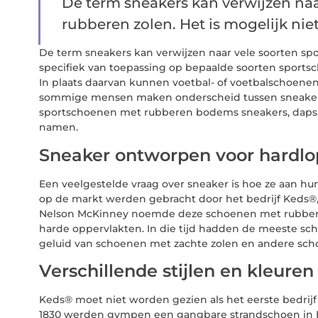
De term sneakers kan verwijzen na
rubberen zolen. Het is mogelijk niet
De term sneakers kan verwijzen naar vele soorten spo
specifiek van toepassing op bepaalde soorten sports
In plaats daarvan kunnen voetbal- of voetbalschoen
sommige mensen maken onderscheid tussen sneake
sportschoenen met rubberen bodems sneakers, daps,
namen.
Sneaker ontworpen voor hardlo
Een veelgestelde vraag over sneaker is hoe ze aan hu
op de markt werden gebracht door het bedrijf Keds®
Nelson McKinney noemde deze schoenen met rubbere
harde oppervlakten. In die tijd hadden de meeste sc
geluid van schoenen met zachte zolen en andere sch
Verschillende stijlen en kleuren
Keds® moet niet worden gezien als het eerste bedrij
1830 werden gympen een gangbare strandschoen in E