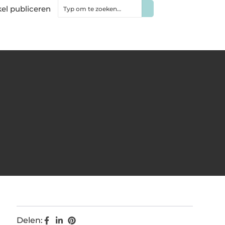
kel publiceren
Delen: