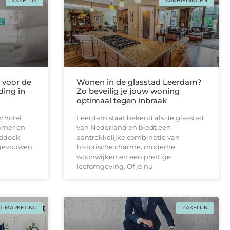
ZAKELIJK
AANBIEDINGEN
voor de
Wonen in de glasstad Leerdam?
ding in
Zo beveilig je jouw woning
optimaal tegen inbraak
w hotel
Leerdam staat bekend als de glasstad
amer en
van Nederland en biedt een
nddoek
aantrekkelijke combinatie van
pgevouwen
historische charme, moderne
woonwijken en een prettige
leefomgeving. Of je nu
T MARKETING
ZAKELIJK