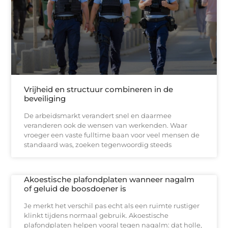
Vrijheid en structuur combineren in de
beveiliging
De arbeidsmarkt verandert snel en daarmee
veranderen ook de wensen van werkenden. Waar
vroeger een vaste fulltime baan voor veel mensen de
standaard was, zoeken tegenwoordig steeds
Akoestische plafondplaten wanneer nagalm
of geluid de boosdoener is
Je merkt het verschil pas echt als een ruimte rustiger
klinkt tijdens normaal gebruik. Akoestische
plafondplaten helpen vooral tegen nagalm: dat holle,