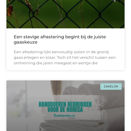
Een stevige afrastering begint bij de juiste
gaaskeuze
Een afrastering lijkt eenvoudig: palen in de grond,
gaas ertegen en klaar. Toch zit het verschil tussen een
omheining die jaren meegaat en eentje die
ZAKELIJK