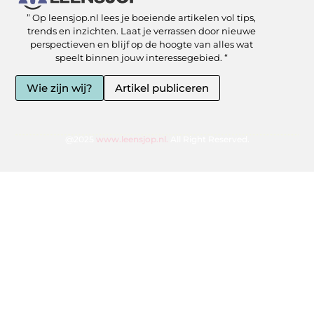
” Op leensjop.nl lees je boeiende artikelen vol tips,
SEO Backlinks kopen: slimme zet of risicovolle shortcut?
Kan je geld verdienen met een website? Ja — als je het slim aanpakt
trends en inzichten. Laat je verrassen door nieuwe
perspectieven en blijf op de hoogte van alles wat
speelt binnen jouw interessegebied. “
Wie zijn wij?
Artikel publiceren
@2025
www.leensjop.nl.
All Right Reserved.