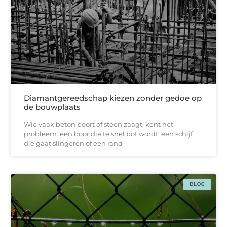
Diamantgereedschap kiezen zonder gedoe op
de bouwplaats
Wie vaak beton boort of steen zaagt, kent het
probleem: een boor die te snel bot wordt, een schijf
die gaat slingeren of een rand
BLOG