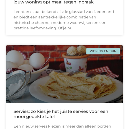
jouw woning optimaal tegen inbraak
Leerdam staat bekend als de glasstad van Nederland
en biedt een aantrekkelijke combinatie van
historische charme, moderne woonwijken en een
prettige leefomgeving. Of je nu
WONING EN TUIN
Servies: zo kies je het juiste servies voor een
mooi gedekte tafel
Een nieuw servies kiezen is meer dan alleen borden