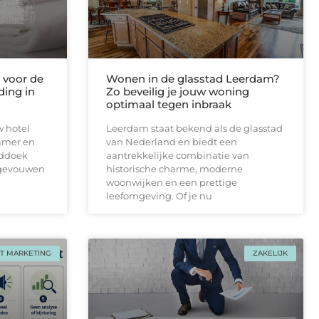
voor de
Wonen in de glasstad Leerdam?
ding in
Zo beveilig je jouw woning
optimaal tegen inbraak
w hotel
Leerdam staat bekend als de glasstad
amer en
van Nederland en biedt een
nddoek
aantrekkelijke combinatie van
pgevouwen
historische charme, moderne
woonwijken en een prettige
leefomgeving. Of je nu
T MARKETING
ZAKELIJK