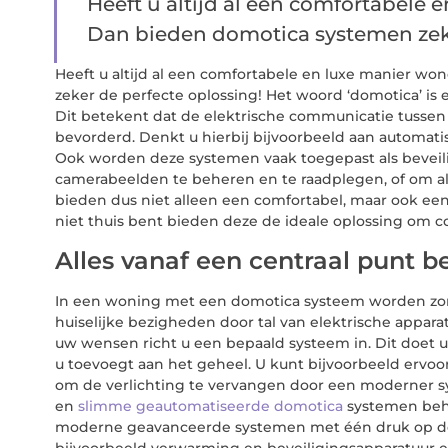
Heeft u altijd al een comfortabele 
Dan bieden domotica systemen zeker
Heeft u altijd al een comfortabele en luxe manier w
zeker de perfecte oplossing! Het woord ‘domotica’ i
Dit betekent dat de elektrische communicatie tusse
bevorderd. Denkt u hierbij bijvoorbeeld aan automati
Ook worden deze systemen vaak toegepast als beveil
camerabeelden te beheren en te raadplegen, of om a
bieden dus niet alleen een comfortabel, maar ook een
niet thuis bent bieden deze de ideale oplossing om 
Alles vanaf een centraal punt 
In een woning met een domotica systeem worden zo
huiselijke bezigheden door tal van elektrische appa
uw wensen richt u een bepaald systeem in. Dit doet 
u toevoegt aan het geheel. U kunt bijvoorbeeld ervoo
om de verlichting te vervangen door een moderner s
en
slimme geautomatiseerde domotica
systemen behe
moderne geavanceerde systemen met één druk op de k
bijvoorbeeld verwarming en beveiligingsapparatuur ee