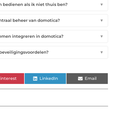
 bedienen als ik niet thuis ben?
▼
ntraal beheer van domotica?
▼
temen integreren in domotica?
▼
beveiligingsvoordelen?
▼
interest
LinkedIn
Email