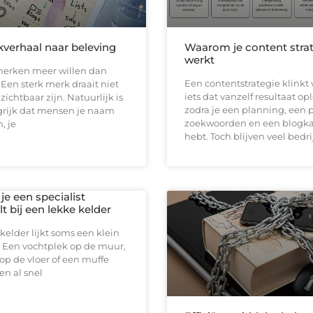
verhaal naar beleving
Waarom je content strat
werkt
erken meer willen dan
Een contentstrategie klinkt 
en sterk merk draait niet
iets dat vanzelf resultaat op
zichtbaar zijn. Natuurlijk is
zodra je een planning, een 
grijk dat mensen je naam
zoekwoorden en een blogk
, je
hebt. Toch blijven veel bedr
e een specialist
t bij een lekke kelder
kelder lijkt soms een klein
 Een vochtplek op de muur,
op de vloer of een muffe
n al snel