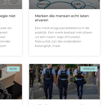
egie niet
Merken die mensen echt laten
ervaren
vaak als
Een merk krijgt pas betekenis in de
levert
praktijk Een merk bestaat niet alleen
paar
uit een naam, logo of huisstijl.
alender
Natuurlijk zijn die onderdelen
ijven
belangrijk, maar
BLOG
ZAKELIJK