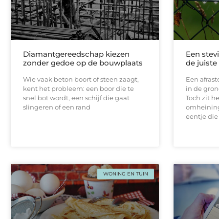
Diamantgereedschap kiezen
Een stevi
zonder gedoe op de bouwplaats
de juist
Wie vaak beton boort of steen zaagt,
Een afrast
kent het probleem: een boor die te
in de gron
snel bot wordt, een schijf die gaat
Toch zit h
slingeren of een rand
omheining
eentje die
WONING EN TUIN