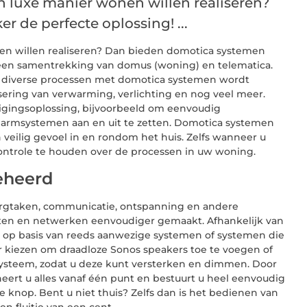
en luxe manier wonen willen realiseren?
 de perfecte oplossing! ...
onen willen realiseren? Dan bieden domotica systemen
s een samentrekking van domus (woning) en telematica.
n diverse processen met domotica systemen wordt
sering van verwarming, verlichting en nog veel meer.
igingsoplossing, bijvoorbeeld om eenvoudig
larmsystemen aan en uit te zetten. Domotica systemen
 veilig gevoel in en rondom het huis. Zelfs wanneer u
controle te houden over de processen in uw woning.
beheerd
rgtaken, communicatie, ontspanning en andere
raten en netwerken eenvoudiger gemaakt. Afhankelijk van
u op basis van reeds aanwezige systemen of systemen die
r kiezen om draadloze Sonos speakers toe te voegen of
ysteem, zodat u deze kunt versterken en dimmen. Door
ert u alles vanaf één punt en bestuurt u heel eenvoudig
nop. Bent u niet thuis? Zelfs dan is het bedienen van
n fluitje van een cent.