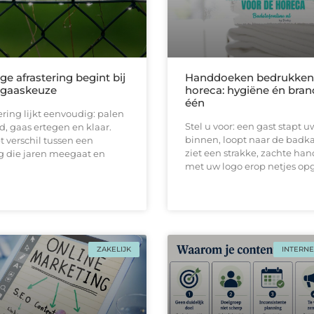
ge afrastering begint bij
Handdoeken bedrukken 
e gaaskeuze
horeca: hygiëne én bran
één
ering lijkt eenvoudig: palen
Stel u voor: een gast stapt u
d, gaas ertegen en klaar.
binnen, loopt naar de badk
et verschil tussen een
ziet een strakke, zachtе ha
 die jaren meegaat en
met uw logo erop netjes o
ZAKELIJK
INTERNE