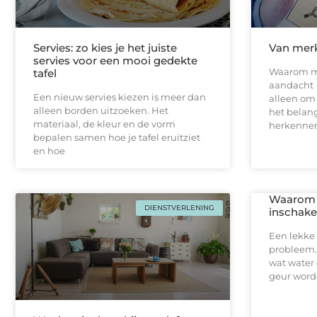
Servies: zo kies je het juiste
Van merk
servies voor een mooi gedekte
Waarom m
tafel
aandacht E
Een nieuw servies kiezen is meer dan
alleen om 
alleen borden uitzoeken. Het
het belan
materiaal, de kleur en de vorm
herkennen
bepalen samen hoe je tafel eruitziet
en hoe
Waarom j
DIENSTVERLENING
inschakel
Een lekke 
probleem.
wat water 
geur worde