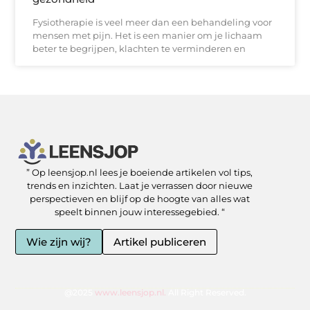
Fysiotherapie is veel meer dan een behandeling voor
mensen met pijn. Het is een manier om je lichaam
beter te begrijpen, klachten te verminderen en
” Op leensjop.nl lees je boeiende artikelen vol tips,
SEO Backlinks kopen: slimme zet of risicovolle shortcut?
Kan je geld verdienen met een website? Ja — als je het slim aanpakt
trends en inzichten. Laat je verrassen door nieuwe
perspectieven en blijf op de hoogte van alles wat
speelt binnen jouw interessegebied. “
Wie zijn wij?
Artikel publiceren
@2025
www.leensjop.nl.
All Right Reserved.