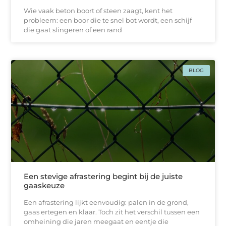
Wie vaak beton boort of steen zaagt, kent het
probleem: een boor die te snel bot wordt, een schijf
die gaat slingeren of een rand
BLOG
Een stevige afrastering begint bij de juiste
gaaskeuze
Een afrastering lijkt eenvoudig: palen in de grond,
gaas ertegen en klaar. Toch zit het verschil tussen een
omheining die jaren meegaat en eentje die