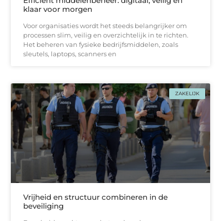
Efficiënt middelenbeheer: digitaal, veilig en
klaar voor morgen
Voor organisaties wordt het steeds belangrijker om
processen slim, veilig en overzichtelijk in te richten.
Het beheren van fysieke bedrijfsmiddelen, zoals
sleutels, laptops, scanners en
ZAKELIJK
Vrijheid en structuur combineren in de
beveiliging