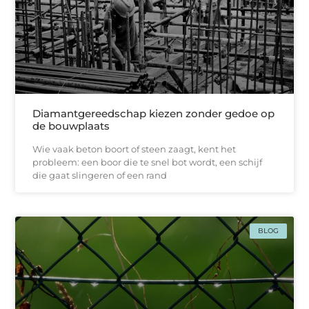
Diamantgereedschap kiezen zonder gedoe op
de bouwplaats
Wie vaak beton boort of steen zaagt, kent het
probleem: een boor die te snel bot wordt, een schijf
die gaat slingeren of een rand
BLOG