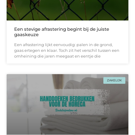
Een stevige afrastering begint bij de juiste
gaaskeuze
Een afrastering lijkt eenvoudig: palen in de grond,
gaas ertegen en klaar. Toch zit het verschil tussen een
omheining die jaren meegaat en eentje die
ZAKELIJK