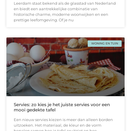
Leerdam staat bekend als de glasstad van Nederland
en biedt een aantrekkelijke combinatie van
historische charme, moderne woonwijken en een
prettige leefomgeving. Of je nu
WONING EN TUIN
Servies: zo kies je het juiste servies voor een
mooi gedekte tafel
Een nieuw servies kiezen is meer dan alleen borden
uitzoeken. Het materiaal, de kleur en de vorm
bepalen samen hoe je tafel eruitziet en hoe