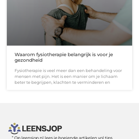
Waarom fysiotherapie belangrijk is voor je
gezondheid
Fysiotherapie is veel meer dan een behandeling voor
mensen met pijn. Het is een manier om je lichaam
beter te begrijpen, klachten te verminderen en
” Op leensjop.nl lees je boeiende artikelen vol tips,
SEO Backlinks kopen: slimme zet of risicovolle shortcut?
Kan je geld verdienen met een website? Ja — als je het slim aanpakt