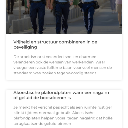
Vrijheid en structuur combineren in de
beveiliging
De arbeidsmarkt verandert snel en daarmee
veranderen ook de wensen van werkenden. Waar
vroeger een vaste fulltime baan voor veel mensen de
standaard was, zoeken tegenwoordig steeds
Akoestische plafondplaten wanneer nagalm
of geluid de boosdoener is
Je merkt het verschil pas echt als een ruimte rustiger
klinkt tijdens normaal gebruik. Akoestische
plafondplaten helpen vooral tegen nagalm: dat holle,
terugkaatsende geluid binnen