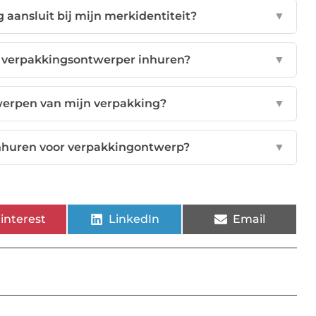
 aansluit bij mijn merkidentiteit?
▼
n verpakkingsontwerper inhuren?
▼
werpen van mijn verpakking?
▼
nhuren voor verpakkingontwerp?
▼
interest
LinkedIn
Email