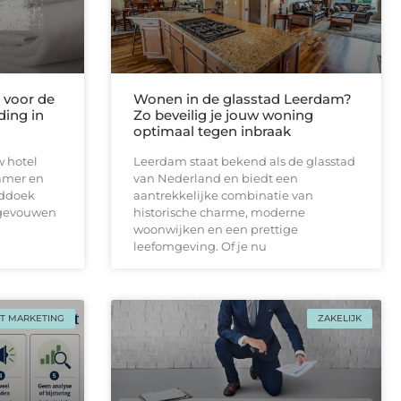
voor de
Wonen in de glasstad Leerdam?
ding in
Zo beveilig je jouw woning
optimaal tegen inbraak
w hotel
Leerdam staat bekend als de glasstad
amer en
van Nederland en biedt een
nddoek
aantrekkelijke combinatie van
pgevouwen
historische charme, moderne
woonwijken en een prettige
leefomgeving. Of je nu
T MARKETING
ZAKELIJK