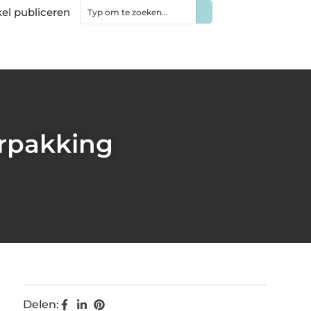
kel publiceren
rpakking
Delen: