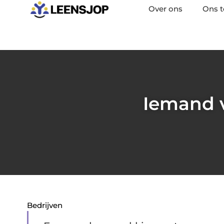
Over ons
Ons 
Iemand 
Bedrijven