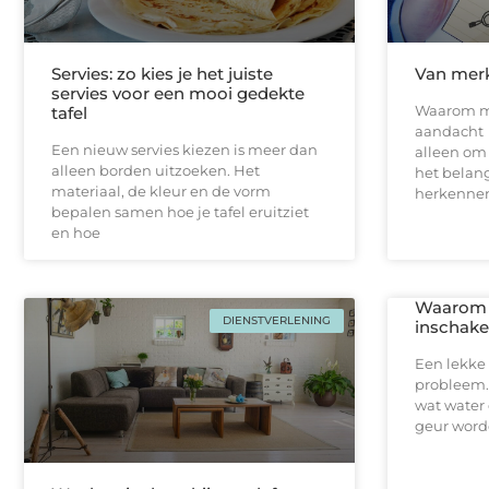
Servies: zo kies je het juiste
Van merk
servies voor een mooi gedekte
Waarom m
tafel
aandacht E
Een nieuw servies kiezen is meer dan
alleen om 
alleen borden uitzoeken. Het
het belan
materiaal, de kleur en de vorm
herkennen
bepalen samen hoe je tafel eruitziet
en hoe
Waarom j
DIENSTVERLENING
inschakel
Een lekke 
probleem.
wat water 
geur worde