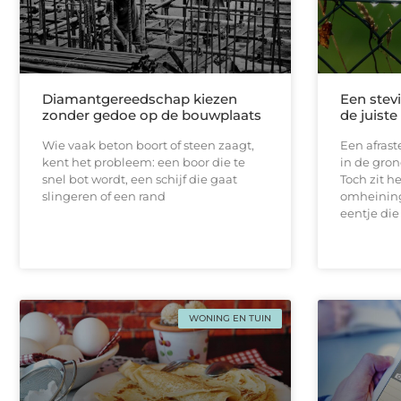
Diamantgereedschap kiezen
Een stevi
zonder gedoe op de bouwplaats
de juist
Wie vaak beton boort of steen zaagt,
Een afrast
kent het probleem: een boor die te
in de gron
snel bot wordt, een schijf die gaat
Toch zit h
slingeren of een rand
omheining
eentje die
WONING EN TUIN