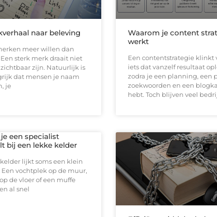
verhaal naar beleving
Waarom je content strat
werkt
erken meer willen dan
Een contentstrategie klinkt 
en sterk merk draait niet
iets dat vanzelf resultaat op
zichtbaar zijn. Natuurlijk is
zodra je een planning, een 
grijk dat mensen je naam
zoekwoorden en een blogk
, je
hebt. Toch blijven veel bedr
e een specialist
t bij een lekke kelder
kelder lijkt soms een klein
 Een vochtplek op de muur,
op de vloer of een muffe
n al snel