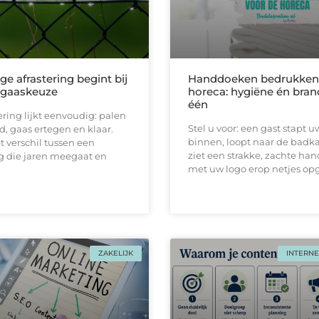
ge afrastering begint bij
Handdoeken bedrukken 
e gaaskeuze
horeca: hygiëne én bran
één
ering lijkt eenvoudig: palen
Stel u voor: een gast stapt u
d, gaas ertegen en klaar.
binnen, loopt naar de badk
et verschil tussen een
ziet een strakke, zachtе ha
 die jaren meegaat en
met uw logo erop netjes o
ZAKELIJK
INTERNE