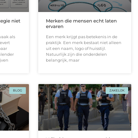
egie niet
Merken die mensen echt laten
ervaren
vaak als
Een merk krijgt pas betekenis in de
levert
praktijk Een merk bestaat niet alleen
paar
uit een naam, logo of huisstijl.
alender
Natuurlijk zijn die onderdelen
ijven
belangrijk, maar
BLOG
ZAKELIJK