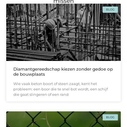
missen
BLOG
Diamantgereedschap kiezen zonder gedoe op
de bouwplaats
Wie vaak beton boort of steen zaagt, kent het
probleem: een boor die te snel bot wordt, een schijf
die gaat slingeren of een rand
BLOG