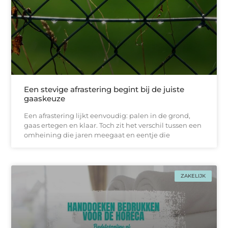
Een stevige afrastering begint bij de juiste
gaaskeuze
Een afrastering lijkt eenvoudig: palen in de grond,
gaas ertegen en klaar. Toch zit het verschil tussen een
omheining die jaren meegaat en eentje die
ZAKELIJK