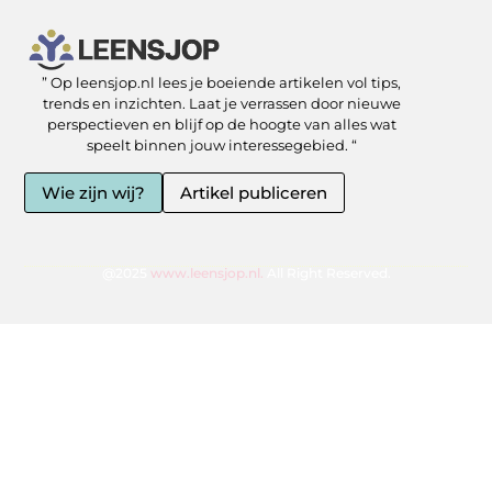
” Op leensjop.nl lees je boeiende artikelen vol tips,
SEO Backlinks kopen: slimme zet of risicovolle shortcut?
Kan je geld verdienen met een website? Ja — als je het slim aanpakt
trends en inzichten. Laat je verrassen door nieuwe
perspectieven en blijf op de hoogte van alles wat
speelt binnen jouw interessegebied. “
Wie zijn wij?
Artikel publiceren
@2025
www.leensjop.nl.
All Right Reserved.