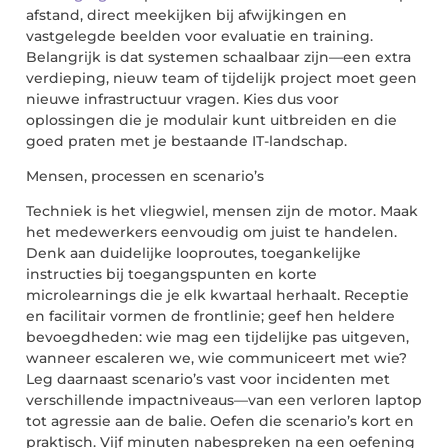
afstand, direct meekijken bij afwijkingen en
vastgelegde beelden voor evaluatie en training.
Belangrijk is dat systemen schaalbaar zijn—een extra
verdieping, nieuw team of tijdelijk project moet geen
nieuwe infrastructuur vragen. Kies dus voor
oplossingen die je modulair kunt uitbreiden en die
goed praten met je bestaande IT-landschap.
Mensen, processen en scenario’s
Techniek is het vliegwiel, mensen zijn de motor. Maak
het medewerkers eenvoudig om juist te handelen.
Denk aan duidelijke looproutes, toegankelijke
instructies bij toegangspunten en korte
microlearnings
die je elk kwartaal herhaalt. Receptie
en facilitair vormen de frontlinie; geef
hen
heldere
bevoegdheden: wie mag een tijdelijke pas uitgeven,
wanneer escaleren we, wie communiceert met wie?
Leg daarnaast scenario’s vast voor incidenten met
verschillende impactniveaus—van een verloren laptop
tot agressie aan de balie. Oefen die scenario’s kort en
praktisch. Vijf minuten nabespreken na een oefening