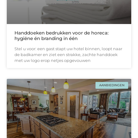
Handdoeken bedrukken voor de horeca:
hygiëne én branding in één
Stel u voor: een gast stapt uw hotel binnen, loopt naar
de badkamer en ziet een strakke, zachtе handdoek
met uw logo erop netjes opgevouwen
AANBIEDINGEN