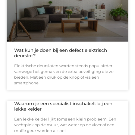
Wat kun je doen bij een defect elektrisch
deurslot?
Elektrische deursloten worden steeds populairder
vanwege het gemak en de extra beveiliging die ze
bieden. Met één druk op de knop of via een
smartphone
Waarom je een specialist inschakelt bij een
lekke kelder
Een lekke kelder lijkt soms een klein probleem. Een
vochtplek op de muur, wat water op de vloer of een
muffe geur worden al snel