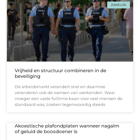
ZAKELIJK
Vrijheid en structuur combineren in de
beveiliging
De arbeidsmarkt verandert snel en daarmee
veranderen ook de wensen van werkenden. Waar
vroeger een vaste fulltime baan voor veel mensen de
standaard was, zoeken tegenwoordig steeds
Akoestische plafondplaten wanneer nagalm
of geluid de boosdoener is