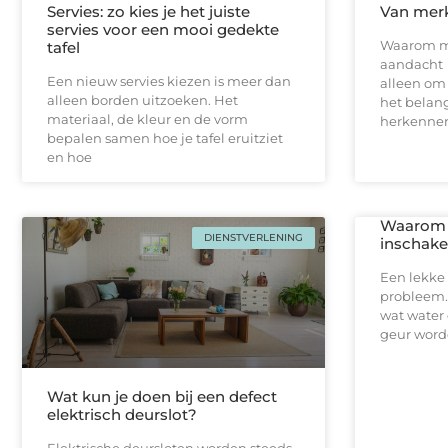
Servies: zo kies je het juiste
Van merk
servies voor een mooi gedekte
Waarom m
tafel
aandacht E
Een nieuw servies kiezen is meer dan
alleen om 
alleen borden uitzoeken. Het
het belan
materiaal, de kleur en de vorm
herkennen
bepalen samen hoe je tafel eruitziet
en hoe
Waarom j
DIENSTVERLENING
inschakel
Een lekke 
probleem.
wat water 
geur worde
Wat kun je doen bij een defect
elektrisch deurslot?
Elektrische deursloten worden steeds