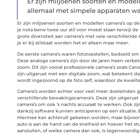
Er zijn miljoenen soorten en model
allemaal met simpele apparaten waar
Er zijn miljoenen soorten en modellen camera’s op d
je nota bene twee uur stil voor moest staan terwijl 
grote diversiteit aan camera’s met vele verschillende
je er bij stilstaat worden het er alleen maar meer.
De eerste camera’s waren fototoestellen, bedoeld om 
Deze analoge camera’s zijn door de jaren heen verbe
zoom. Dit zijn vooral professionele camera’s zoals Ca
zijn uitgerust met een digitale zoom, wat betekent d
wordt ingezoomd op de foto zelf, waardoor de kwalite
Camera’s worden echter voor veel meer doeleinden g
verschillende bewakingscamera’s. Deze zijn uitgerust 
camera’s om ook ’s nachts accuraat te werken. Ook zi
dankzij software kunnen anticiperen op een situatie.
Hiermee kan achteruit gekeken worden, maar bijvoor
auto is aan de hand van de snelheid en hoever het stu
aansluiten, of welke camera dan ook, is tegenwoordig