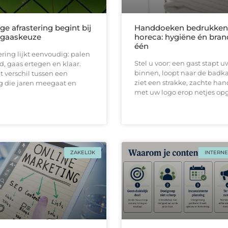
ge afrastering begint bij
Handdoeken bedrukken 
e gaaskeuze
horeca: hygiëne én bran
één
ering lijkt eenvoudig: palen
Stel u voor: een gast stapt u
d, gaas ertegen en klaar.
binnen, loopt naar de badk
et verschil tussen een
ziet een strakke, zachtе ha
 die jaren meegaat en
met uw logo erop netjes o
ZAKELIJK
INTERNE