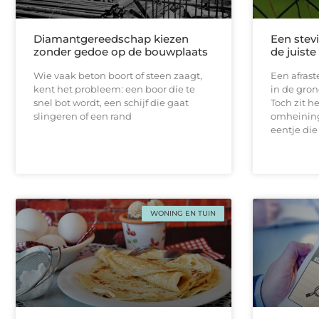
Diamantgereedschap kiezen
Een stevi
zonder gedoe op de bouwplaats
de juist
Wie vaak beton boort of steen zaagt,
Een afrast
kent het probleem: een boor die te
in de gron
snel bot wordt, een schijf die gaat
Toch zit h
slingeren of een rand
omheining
eentje die
WONING EN TUIN