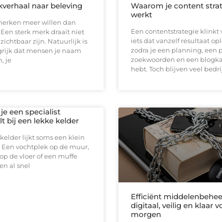
verhaal naar beleving
Waarom je content strat
werkt
erken meer willen dan
Een contentstrategie klinkt 
en sterk merk draait niet
iets dat vanzelf resultaat op
zichtbaar zijn. Natuurlijk is
zodra je een planning, een 
grijk dat mensen je naam
zoekwoorden en een blogk
, je
hebt. Toch blijven veel bedr
e een specialist
t bij een lekke kelder
kelder lijkt soms een klein
 Een vochtplek op de muur,
op de vloer of een muffe
n al snel
Efficiënt middelenbehee
digitaal, veilig en klaar v
morgen