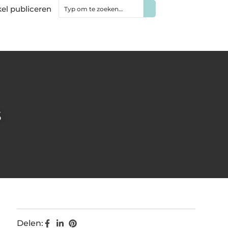
kel publiceren
s
Delen: