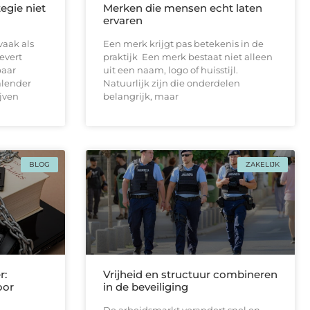
egie niet
Merken die mensen echt laten
ervaren
vaak als
Een merk krijgt pas betekenis in de
levert
praktijk Een merk bestaat niet alleen
paar
uit een naam, logo of huisstijl.
alender
Natuurlijk zijn die onderdelen
ijven
belangrijk, maar
BLOG
ZAKELIJK
r:
Vrijheid en structuur combineren
oor
in de beveiliging
De arbeidsmarkt verandert snel en