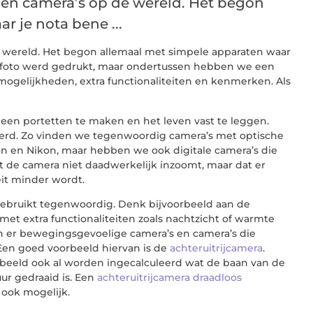
len camera’s op de wereld. Het begon
 je nota bene ...
e wereld. Het begon allemaal met simpele apparaten waar
de foto werd gedrukt, maar ondertussen hebben we een
 mogelijkheden, extra functionaliteiten en kenmerken. Als
een portetten te maken en het leven vast te leggen.
terd. Zo vinden we tegenwoordig camera’s met optische
non en Nikon, maar hebben we ook digitale camera’s die
at de camera niet daadwerkelijk inzoomt, maar dat er
it minder wordt.
ebruikt tegenwoordig. Denk bijvoorbeeld aan de
met extra functionaliteiten zoals nachtzicht of warmte
jn er bewegingsgevoelige camera’s en camera’s die
 Een goed voorbeeld hiervan is de
achteruitrijcamera
.
beeld ook al worden ingecalculeerd wat de baan van de
ur gedraaid is. Een
achteruitrijcamera draadloos
 ook mogelijk.