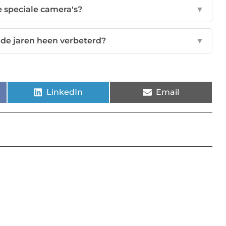
 speciale camera's?
▼
 de jaren heen verbeterd?
▼
LinkedIn
Email