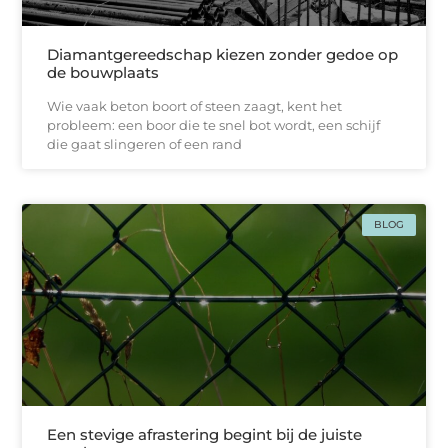
Diamantgereedschap kiezen zonder gedoe op
de bouwplaats
Wie vaak beton boort of steen zaagt, kent het
probleem: een boor die te snel bot wordt, een schijf
die gaat slingeren of een rand
BLOG
Een stevige afrastering begint bij de juiste