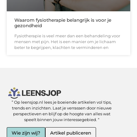
Waarom fysiotherapie belangrijk is voor je
gezondheid
Fysiotherapie is veel meer dan een behandeling voor
mensen met pijn. Het is een manier om je lichaam
beter te begrijpen, klachten te verminderen en
” Op leensjop.nl lees je boeiende artikelen vol tips,
SEO Backlinks kopen: slimme zet of risicovolle shortcut?
Kan je geld verdienen met een website? Ja — als je het slim aanpakt
trends en inzichten. Laat je verrassen door nieuwe
perspectieven en blijf op de hoogte van alles wat
speelt binnen jouw interessegebied. “
Wie zijn wij?
Artikel publiceren