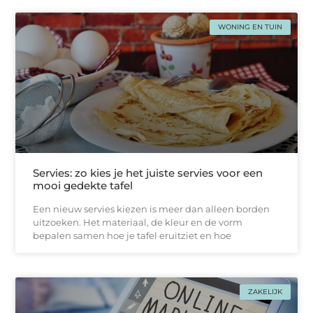
WONING EN TUIN
Servies: zo kies je het juiste servies voor een
mooi gedekte tafel
Een nieuw servies kiezen is meer dan alleen borden
uitzoeken. Het materiaal, de kleur en de vorm
bepalen samen hoe je tafel eruitziet en hoe
ZAKELIJK