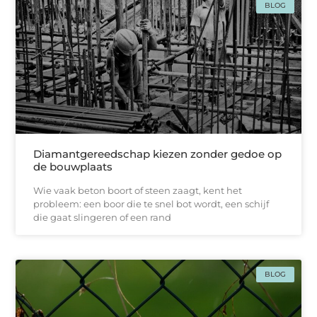
BLOG
Diamantgereedschap kiezen zonder gedoe op
de bouwplaats
Wie vaak beton boort of steen zaagt, kent het
probleem: een boor die te snel bot wordt, een schijf
die gaat slingeren of een rand
BLOG