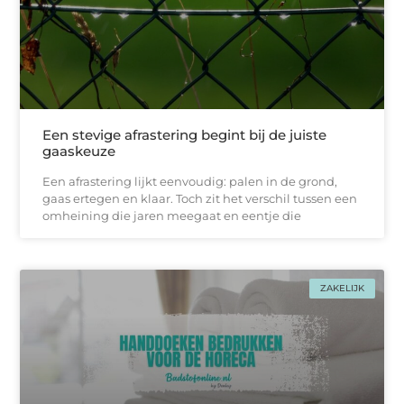
Een stevige afrastering begint bij de juiste
gaaskeuze
Een afrastering lijkt eenvoudig: palen in de grond,
gaas ertegen en klaar. Toch zit het verschil tussen een
omheining die jaren meegaat en eentje die
ZAKELIJK