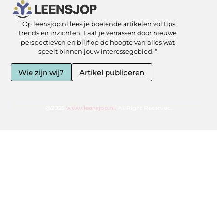
” Op leensjop.nl lees je boeiende artikelen vol tips,
SEO Backlinks kopen: slimme zet of risicovolle shortcut?
Kan je geld verdienen met een website? Ja — als je het slim aanpakt
trends en inzichten. Laat je verrassen door nieuwe
perspectieven en blijf op de hoogte van alles wat
speelt binnen jouw interessegebied. “
Wie zijn wij?
Artikel publiceren
@2025
www.leensjop.nl.
All Right Reserved.