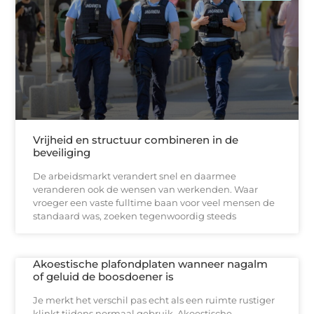
Vrijheid en structuur combineren in de
beveiliging
De arbeidsmarkt verandert snel en daarmee
veranderen ook de wensen van werkenden. Waar
vroeger een vaste fulltime baan voor veel mensen de
standaard was, zoeken tegenwoordig steeds
Akoestische plafondplaten wanneer nagalm
of geluid de boosdoener is
Je merkt het verschil pas echt als een ruimte rustiger
klinkt tijdens normaal gebruik. Akoestische