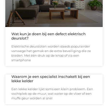
Wat kun je doen bij een defect elektrisch
deurslot?
Elektrische deursloten worden steeds populairder
vanwege het gemak en de extra beveiliging die ze
bieden. Met één druk op de knop of via een
smartphone
Waarom je een specialist inschakelt bij een
lekke kelder
Een lekke kelder lijkt soms een klein probleem. Een
vochtplek op de muur, wat water op de vloer of een
muffe geur worden al snel