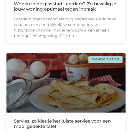
Wonen in de glasstad Leerdam? Zo beveilig je
jouw woning optimaal tegen inbraak
Leerdam staat bekend als de glasstad van Nederland
en biedt een aantrekkelijke combinatie van
historische charme, moderne woonwijken en een
prettige leefomgeving. Of je nu
WONING EN TUIN
Servies: zo kies je het juiste servies voor een
mooi gedekte tafel