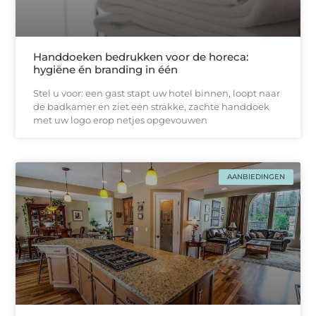
Handdoeken bedrukken voor de horeca:
hygiëne én branding in één
Stel u voor: een gast stapt uw hotel binnen, loopt naar
de badkamer en ziet een strakke, zachtе handdoek
met uw logo erop netjes opgevouwen
AANBIEDINGEN