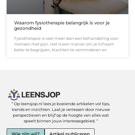
Waarom fysiotherapie belangrijk is voor je
gezondheid
Fysiotherapie is veel meer dan een behandeling voor
mensen met pijn. Het is een manier om je lichaam
beter te begrijpen, klachten te verminderen en
” Op leensjop.nl lees je boeiende artikelen vol tips,
SEO Backlinks kopen: slimme zet of risicovolle shortcut?
Kan je geld verdienen met een website? Ja — als je het slim aanpakt
trends en inzichten. Laat je verrassen door nieuwe
perspectieven en blijf op de hoogte van alles wat
speelt binnen jouw interessegebied. “
Wie zijn wij?
Artikel publiceren