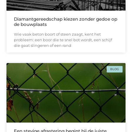
Diamantgereedschap kiezen zonder gedoe op
de bouwplaats
Wie vaak beton boort of steen zaagt, kent het
probleem: een boor die te snel bot wordt, een schijf
die gaat slingeren of een rand
BLOG
Een stevige afrastering begint bij de juiste