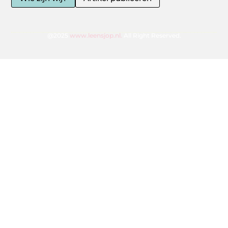
@2025
www.leensjop.nl.
All Right Reserved.